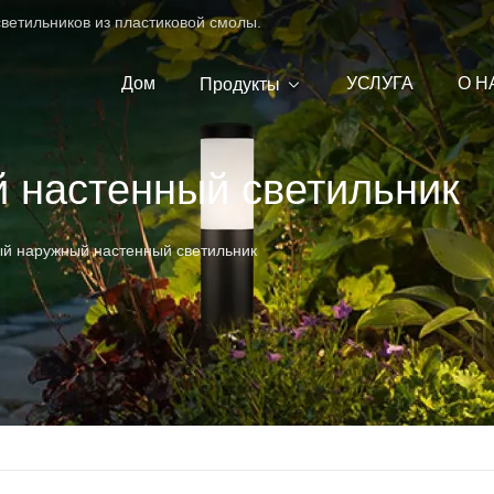
ветильников из пластиковой смолы.
Дом
УСЛУГА
О Н
Продукты
 настенный светильник
й наружный настенный светильник