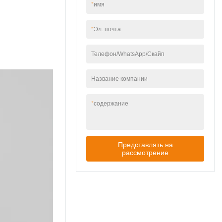
наружный столбик
*
имя
имеет стабильную, но
мощную
*
Эл. почта
производительность.
У него так много
преимуществ,
Телефон/WhatsApp/Скайп
которые были
недавно и
Название компании
независимо
разработаны,
создавая множество
*
содержание
преимуществ.
Представлять на
рассмотрение