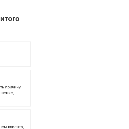
литого
ть причину.
ешение,
нем клиента,