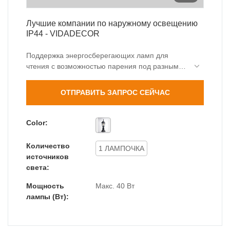
Лучшие компании по наружному освещению
IP44 - VIDADECOR
Поддержка энергосберегающих ламп для
чтения с возможностью парения под разными
углами, модели разных размеров на выбор, я
верю, что вы выберете нас. VIDADERCOR,
ОТПРАВИТЬ ЗАПРОС СЕЙЧАС
ведущий китайский производитель освещения
с впечатляющим ассортиментом
высококачественной продукции.
Color:
Количество
1 ЛАМПОЧКА
источников
света:
Мощность
Макс. 40 Вт
лампы (Вт):