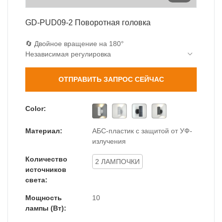
GD-PUD09-2 Поворотная головка
🔄 Двойное вращение на 180°
Независимая регулировка
💎 Аэрокосмического класса
Закаленное стекло 4 мм (удар 1,8 Дж)
ОТПРАВИТЬ ЗАПРОС СЕЙЧАС
🌧️ Водонепроницаемая инженерия
Степень защиты IP44:
Двойные силиконовые прокладки
Color:
Конструкция дренажа 45°
Антисифонные вентиляционные отверстия
Материал:
АБС-пластик с защитой от УФ-
🔆 Оптическое совершенство
излучения
91% светопропускание
Количество
2 ЛАМПОЧКИ
источников
света:
Мощность
10
лампы (Вт):