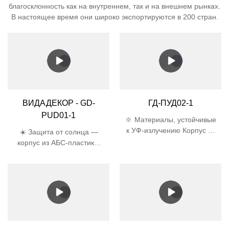
благосклонность как на внутреннем, так и на внешнем рынках.
В настоящее время они широко экспортируются в 200 стран.
ВИДАДЕКОР - GD-
ГД-ПУД02-1
PUD01-1
🔆 Материалы, устойчивые
к УФ-излучению Корпус из
☀️ Защита от солнца —
АБС-пластика и абажур из
корпус из АБС-пластика,
поликарбоната прошли
устойчивого к УФ-
5000-часовой УФ-тест,
излучению, и абажур из
срок службы в 3 раза
поликарбоната
больше, чем у обычного
предотвращают
пластика 🛡️
пожелтение и
Сертифицированная
растрескивание под
защита
воздействием прямых
Водонепроницаемость
солнечных лучей 🛡️