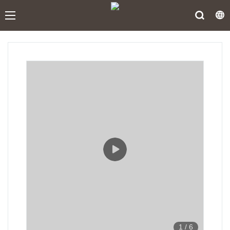
1
/
6