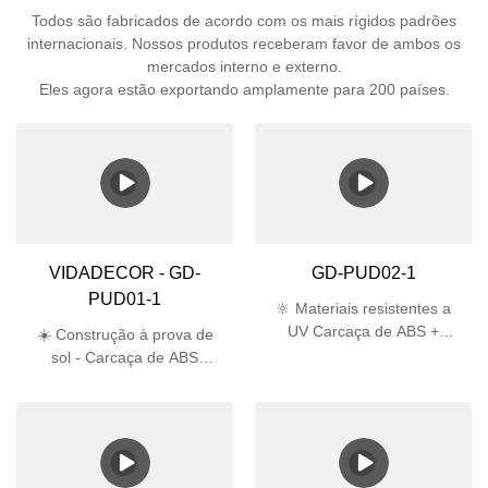
Todos são fabricados de acordo com os mais rígidos padrões
internacionais. Nossos produtos receberam favor de ambos os
mercados interno e externo.
Eles agora estão exportando amplamente para 200 países.
VIDADECOR - GD-
GD-PUD02-1
PUD01-1
🔆 Materiais resistentes a
UV Carcaça de ABS +
☀️ Construção à prova de
abajur de PC passa no
sol - Carcaça de ABS
teste UV de 5.000 horas,
estabilizada contra raios UV
vida útil 3 vezes maior que
+ abajur de PC evita
o plástico comum 🛡️
amarelamento e
Proteção Certificada IP44 à
rachaduras sob luz solar
prova d'água (contra
direta 🛡️ Projetado para