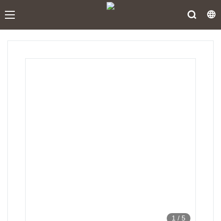
1
/
5