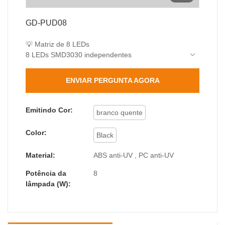
GD-PUD08
💡 Matriz de 8 LEDs
8 LEDs SMD3030 independentes
400lm no total (equivalente a uma lâmpada
incandescente de 40W)
ENVIAR PERGUNTA AGORA
Melhor dissipação de calor e maior vida útil.
🔍 Óptica de Precisão
Lente óptica PC, ângulo de feixe de 45°±5%
Emitindo Cor:
branco quente
30% mais eficiência de iluminação
250 lux a 1 m de intensidade central
Color:
Black
🛡️ Proteção Durável
Classificação de impermeabilidade IP44
Material:
ABS anti-UV , PC anti-UV
Resistência ao impacto IK06
Potência da
8
lâmpada (W):