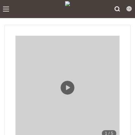
1
/
5