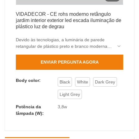
VIDADECOR - CE rohs moderno retângulo
jardim interior exterior led escada iluminação de
plástico luz de degrau
Devido às tecnologias, a luminária de parede
retangular de plástico preto e branco moderna
CE RoHS para jardim interno e externo,
iluminação de escada e degraus LED pode
ENVIAR PERGUNTA AGORA
manter suas propriedades químicas e físicas
estáveis. Tendo passado pelos testes relevantes,
o produto provou ser adequado para o(s)
Body color:
Black
White
Dark Grey
campo(s) de luminárias de parede.
Light Grey
Potência da
3,8w
lâmpada (W):