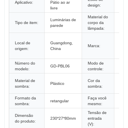
Aplicativo:
Pátio ao ar
Mod
design:
livre
Material do
Luminárias de
Tipo de item:
corpo da
Plás
parede
lâmpada:
Fabr
Local de
Guangdong,
orig
Marca:
origem:
China
equ
orig
Número do
Modo de
Cont
GD-PBL06
modelo:
controle:
inte
Pret
Material de
Cor da
Plástico
Bran
sombra:
sombra:
Cin
Formato da
Faça você
retangular
Não
sombra:
mesmo:
Tensão de
Dimensão
CA 2
230*27*80mm
entrada
do produto:
10%
(V):