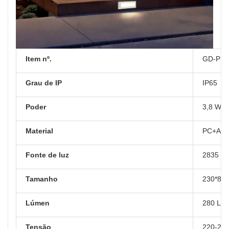
Item nº.
GD-PBL
Grau de IP
IP65
Poder
3,8 W
Material
PC+AB
Fonte de luz
2835 L
Tamanho
230*80
Lúmen
280 LM
Tensão
220-24