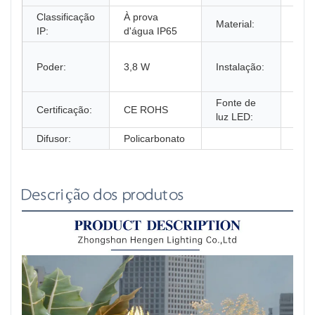
Classificação
À prova
Material:
PC+
IP:
d'água IP65
Supe
Poder:
3,8 W
Instalação:
mon
par
Fonte de
Certificação:
CE ROHS
SMD
luz LED:
Difusor:
Policarbonato
Descrição dos produtos