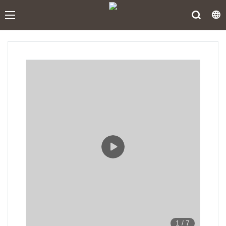
1
/
7