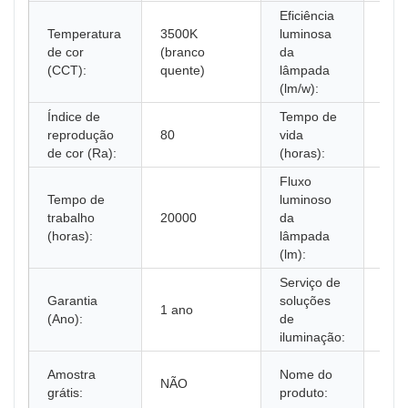
Eficiência
Temperatura
3500K
luminosa
de cor
(branco
da
75
(CCT):
quente)
lâmpada
(lm/w):
Índice de
Tempo de
reprodução
80
vida
200
de cor (Ra):
(horas):
Fluxo
Tempo de
luminoso
trabalho
20000
da
280
(horas):
lâmpada
(lm):
Serviço de
Garantia
soluções
Inst
1 ano
(Ano):
de
do P
iluminação:
Luz
Amostra
Nome do
NÃO
par
grátis:
produto:
Ligh