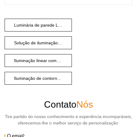
🛡️ Proteção Profissional
IP65 totalmente vedado (à prova de
tempestades)
Resistência ao impacto IK04 (energia de 0,5 J)
Luminária de parede LED de alto lúmen
Faixa de temperatura de -30℃ a 60℃
Solução de iluminação única para grandes espaços
Iluminação linear completa para PC
Iluminação de contorno arquitetônico
Contato
Nós
Tire partido do nosso conhecimento e experiência incomparáveis,
oferecemos-lhe o melhor serviço de personalização.
O email: