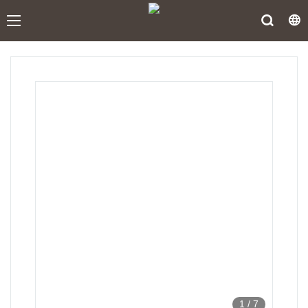
1
/
7