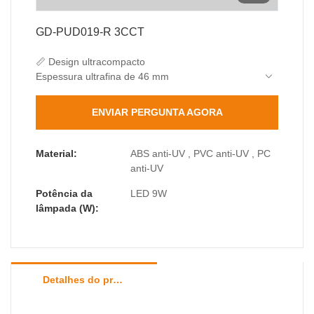
GD-PUD019-R 3CCT
📏 Design ultracompacto
Espessura ultrafina de 46 mm
171 mm de comprimento elegante
Altura equilibrada de 83 mm
ENVIAR PERGUNTA AGORA
💡 Iluminação Eficiente
9W SMD2835 (saída de 400lm)
Difusor para PC, sem brilho.
Material:
ABS anti-UV , PVC anti-UV , PC
Eficácia de 44lm/W
anti-UV
🛡️ Proteção Profissional
Potência da
LED 9W
IP65 totalmente vedado
lâmpada (W):
Resistência ao impacto IK06
Faixa de temperatura de -30℃ a 60℃
Detalhes do produto