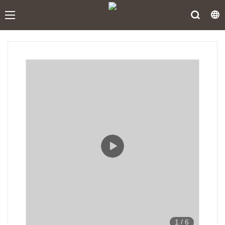
1
/
6