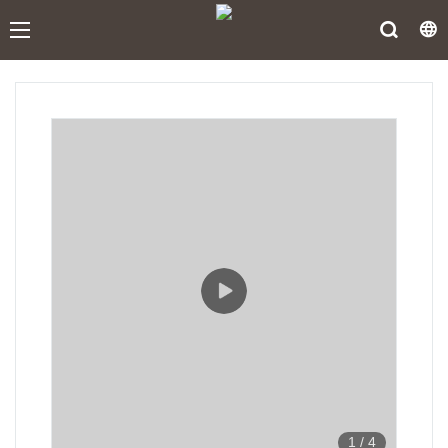
1
/
4