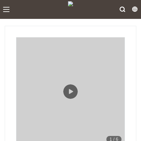
1
/
6