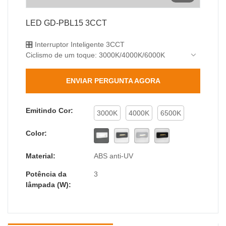
LED GD-PBL15 3CCT
🎛️ Interruptor Inteligente 3CCT
Ciclismo de um toque: 3000K/4000K/6000K
🌊 Proteção Profissional
IP65 totalmente selado (à prova de lavagem sob
ENVIAR PERGUNTA AGORA
pressão)
✨ Ultrafino Rebaixado
35 mm de espessura (adequado para
Emitindo Cor:
3000K
4000K
6500K
pavimentadoras padrão)
🔆 Óptica Premium
Color:
Matriz SMD2835, Ra>80, sem cintilação
🛡️ Durabilidade Comercial
Material:
ABS anti-UV
Impacto IK06 + ABS
Potência da
3
lâmpada (W):