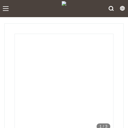
1
/
3