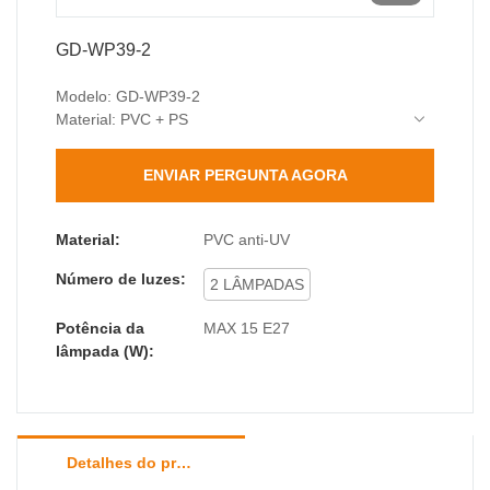
GD-WP39-2
Modelo: GD-WP39-2
Material: PVC + PS
Base da lâmpada: E27 (máx. 15W)
Classificação de proteção: IP44 (Resistente à
ENVIAR PERGUNTA AGORA
água e poeira)
Classificação de impacto: IK04
Dimensões: 110*130*305mm
Material:
PVC anti-UV
O pacote inclui: 1 x Luminária de parede, 1 x Kit
Número de luzes:
de acessórios (parafusos e buchas)
2 LÂMPADAS
Potência da
MAX 15 E27
lâmpada (W):
Detalhes do produto