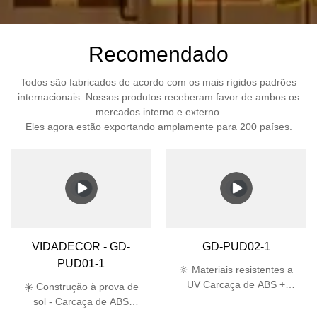
Recomendado
Todos são fabricados de acordo com os mais rígidos padrões
internacionais. Nossos produtos receberam favor de ambos os
mercados interno e externo.
Eles agora estão exportando amplamente para 200 países.
VIDADECOR - GD-
GD-PUD02-1
PUD01-1
🔆 Materiais resistentes a
UV Carcaça de ABS +
☀️ Construção à prova de
abajur de PC passa no
sol - Carcaça de ABS
teste UV de 5.000 horas,
estabilizada contra raios UV