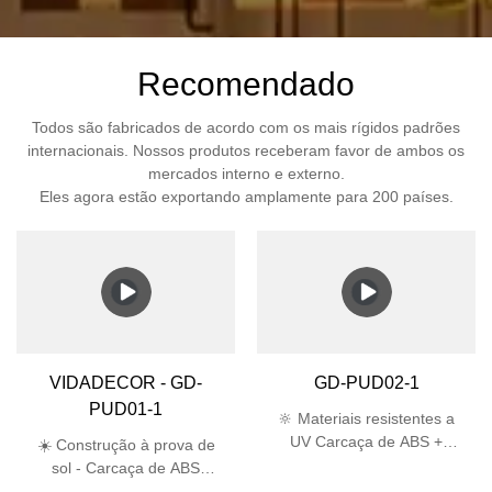
Recomendado
Todos são fabricados de acordo com os mais rígidos padrões
internacionais. Nossos produtos receberam favor de ambos os
mercados interno e externo.
Eles agora estão exportando amplamente para 200 países.
VIDADECOR - GD-
GD-PUD02-1
PUD01-1
🔆 Materiais resistentes a
UV Carcaça de ABS +
☀️ Construção à prova de
abajur de PC passa no
sol - Carcaça de ABS
teste UV de 5.000 horas,
estabilizada contra raios UV