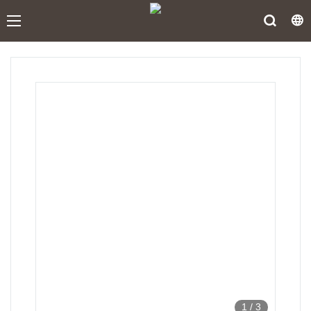
1
/
3