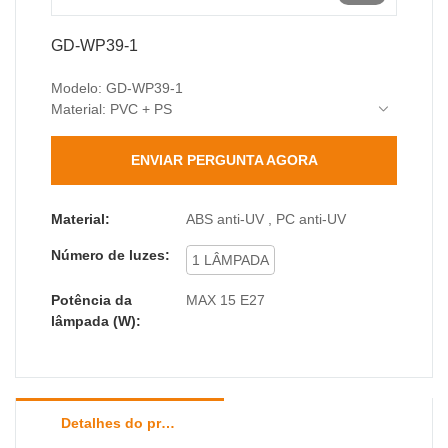
GD-WP39-1
Modelo: GD-WP39-1
Material: PVC + PS
Base da lâmpada: E27 (máx. 15W)
Classificação de proteção: IP44 (Resistente à
ENVIAR PERGUNTA AGORA
água e poeira)
Classificação de impacto: IK04
Dimensões: 110 x 130 x 170 mm
Material:
ABS anti-UV , PC anti-UV
O pacote inclui: 1 x Luminária de parede, 1 x Kit
Número de luzes:
de acessórios (parafusos e buchas)
1 LÂMPADA
Potência da
MAX 15 E27
lâmpada (W):
Detalhes do produto