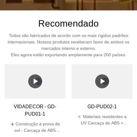
Recomendado
Todos são fabricados de acordo com os mais rígidos padrões
internacionais. Nossos produtos receberam favor de ambos os
mercados interno e externo.
Eles agora estão exportando amplamente para 200 países.
VIDADECOR - GD-
GD-PUD02-1
PUD01-1
🔆 Materiais resistentes a
UV Carcaça de ABS +
☀️ Construção à prova de
abajur de PC passa no
sol - Carcaça de ABS
teste UV de 5.000 horas,
estabilizada contra raios UV