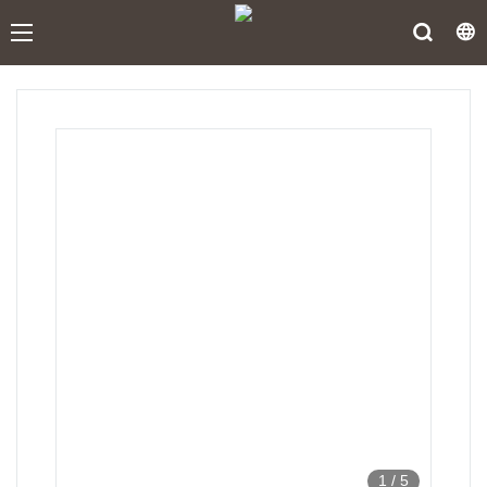
1
/
5