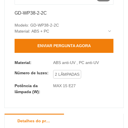
GD-WP38-2-2C
Modelo: GD-WP38-2-2C
Material: ABS + PC
Base da lâmpada: E27 (máx. 15W)
Classificação de proteção: IP44 (Resistente à
ENVIAR PERGUNTA AGORA
água e poeira)
Classificação de impacto: IK04
Dimensões: 90*155*295mm
Material:
ABS anti-UV , PC anti-UV
O pacote inclui: 1 x Luminária de parede, 1 x Kit
Número de luzes:
de acessórios (parafusos e buchas)
2 LÂMPADAS
Potência da
MAX 15 E27
lâmpada (W):
Detalhes do produto