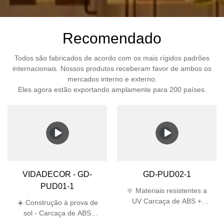
Recomendado
Todos são fabricados de acordo com os mais rígidos padrões
internacionais. Nossos produtos receberam favor de ambos os
mercados interno e externo.
Eles agora estão exportando amplamente para 200 países.
VIDADECOR - GD-
GD-PUD02-1
PUD01-1
🔆 Materiais resistentes a
UV Carcaça de ABS +
☀️ Construção à prova de
abajur de PC passa no
sol - Carcaça de ABS
teste UV de 5.000 horas,
estabilizada contra raios UV