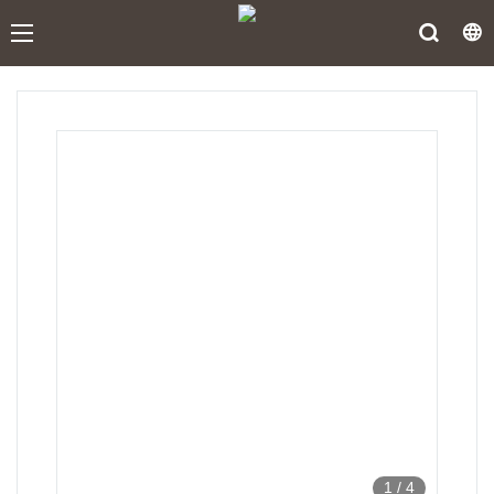
1
/
4