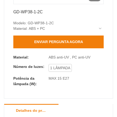
GD-WP38-1-2C
Modelo: GD-WP38-1-2C
Material: ABS + PC
Base da lâmpada: E27 (máx. 15W)
Classificação de proteção: IP44 (Resistente à
ENVIAR PERGUNTA AGORA
água e poeira)
Classificação de impacto: IK04
Dimensões: 90*155*185mm
Material:
ABS anti-UV , PC anti-UV
O pacote inclui: 1 x Luminária de parede, 1 x Kit
Número de luzes:
de acessórios (parafusos e buchas)
1 LÂMPADA
Potência da
MAX 15 E27
lâmpada (W):
Detalhes do produto