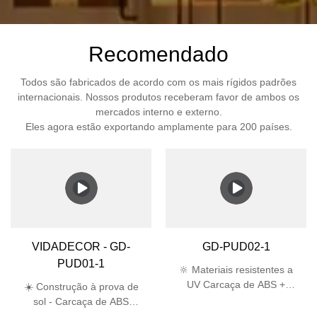
Recomendado
Todos são fabricados de acordo com os mais rígidos padrões
internacionais. Nossos produtos receberam favor de ambos os
mercados interno e externo.
Eles agora estão exportando amplamente para 200 países.
VIDADECOR - GD-
GD-PUD02-1
PUD01-1
🔆 Materiais resistentes a
UV Carcaça de ABS +
☀️ Construção à prova de
abajur de PC passa no
sol - Carcaça de ABS
teste UV de 5.000 horas,
estabilizada contra raios UV