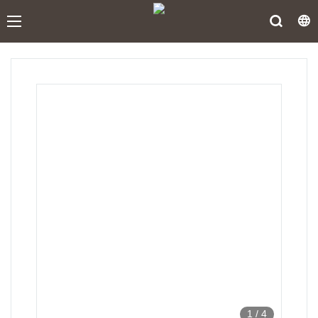
1
/
4