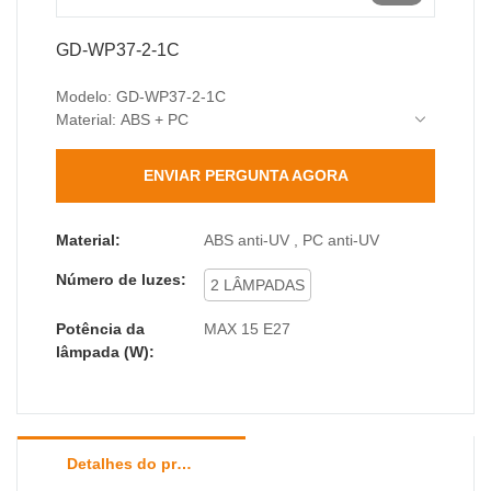
GD-WP37-2-1C
Modelo: GD-WP37-2-1C
Material: ABS + PC
Base da lâmpada: E27 (máx. 15W)
Classificação de proteção: IP44 (Resistente à
ENVIAR PERGUNTA AGORA
água e poeira)
Classificação de impacto: IK04
Dimensões: 110*140*225mm
Material:
ABS anti-UV , PC anti-UV
O pacote inclui: 1 x Luminária de parede, 1 x Kit
Número de luzes:
de acessórios (parafusos e buchas)
2 LÂMPADAS
Potência da
MAX 15 E27
lâmpada (W):
Detalhes do produto