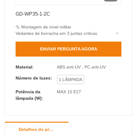
GD-WP35-1-2C
🔩 Montagem de nível militar
Vedantes de borracha em 3 juntas críticas
Parafusos de aço inoxidável 304 (teste de névoa
salina de 200 horas)
ENVIAR PERGUNTA AGORA
Design com dupla impermeabilidade para uso
prolongado em ambientes externos.
🔍 Lente de PC de alta clareza
Material:
ABS anti-UV , PC anti-UV
Lente óptica de policarbonato, transmitância
Número de luzes:
≥92%, antirreflexo.
1 LÂMPADA
Óptica de precisão, ângulo de feixe de 60°±5%
Ra>80 alta reprodução de cores
Potência da
MAX 15 E27
💡 Opções de iluminação flexíveis
lâmpada (W):
Base E27 padrão, máx. 15W
Recomenda-se LED de 9-12W (equivalente a 60-
75W)
Compatível com lâmpadas
Detalhes do produto
LED/CFL/incandescentes
📏 Design Slim