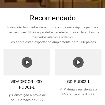
Recomendado
Todos são fabricados de acordo com os mais rígidos padrões
internacionais. Nossos produtos receberam favor de ambos os
mercados interno e externo.
Eles agora estão exportando amplamente para 200 países.
VIDADECOR - GD-
GD-PUD02-1
PUD01-1
🔆 Materiais resistentes a
UV Carcaça de ABS +
☀️ Construção à prova de
abajur de PC passa no
sol - Carcaça de ABS
teste UV de 5.000 horas,
estabilizada contra raios UV