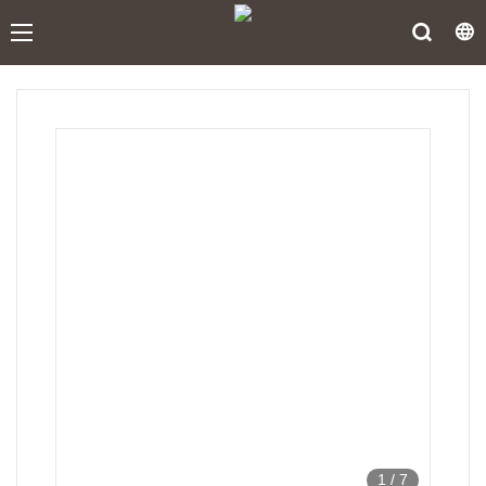
1
/
7