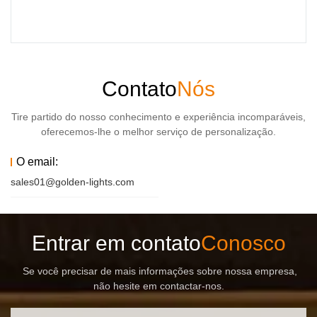
Dimensões compactas: 90×155×185 mm, altura
estreita: 185 mm
Canaletas ocultas para fiação, garantindo uma
instalação limpa.
Compatível com caixas de junção padrão
Contato
Nós
Tire partido do nosso conhecimento e experiência incomparáveis,
oferecemos-lhe o melhor serviço de personalização.
O email:
sales01@golden-lights.com
Entrar em contato
Conosco
Se você precisar de mais informações sobre nossa empresa,
não hesite em contactar-nos.