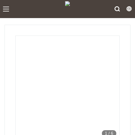
1
/
6