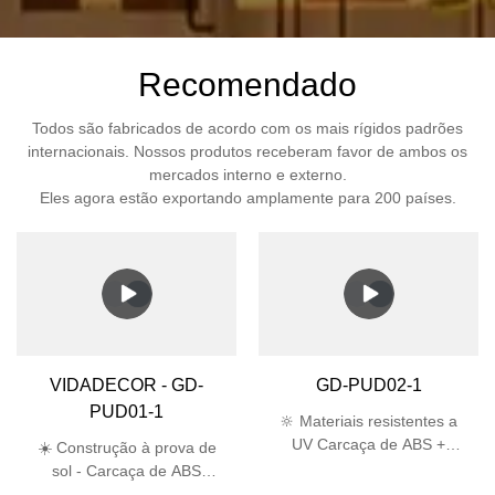
Recomendado
Todos são fabricados de acordo com os mais rígidos padrões
internacionais. Nossos produtos receberam favor de ambos os
mercados interno e externo.
Eles agora estão exportando amplamente para 200 países.
VIDADECOR - GD-
GD-PUD02-1
PUD01-1
🔆 Materiais resistentes a
UV Carcaça de ABS +
☀️ Construção à prova de
abajur de PC passa no
sol - Carcaça de ABS
teste UV de 5.000 horas,
estabilizada contra raios UV