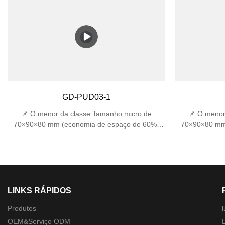
Classificação IP44 que desvia chuva/neve +
respingos 
proteção IK06 contra impactos acidentais 📏
Resistência ao
Design compacto - Largura compacta de
1J) 💡 Efici
170x120x120 mm, ideal para entradas estreitas,
suporta até 2
escadas e cantos externos apertados.
incandes
170×120×1
GD-PUD03-1
📌 O menor da classe Tamanho micro de
📌 O menor
70×90×80 mm (economia de espaço de 60%)
70×90×80 mm
para colunas estreitas 🔍 Óptica de Precisão
para colunas 
Ângulo de feixe de 22°±1° (precisão de nível de
Ângulo de feix
museu) 🛠️ Proteção de nível militar Dupla
museu) 🛠️ 
certificação: IP44 à prova de chuva + resistência
certificação: I
ao impacto IK06 1J
LINKS RÁPIDOS
Produtos
l
OEM&Serviço ODM