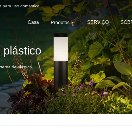
ica para uso doméstico
Casa
SERVIÇO
SOB
Produtos
 plástico
terna de plástico