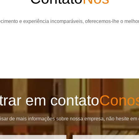
ecimento e experiência incomparáveis, oferecemos-lhe o melhor
trar em contato
Cono
sar de mais informações sobre nossa empresa, não hesite em 