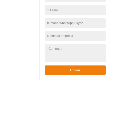
moderno para jardins,
compacto e elegante –
pátios ou garagens. ✅
tamanho
*
O email
Fácil instalação –
310×120×120 mm se
Inclui acessórios de
adapta a espaços
montagem, funciona
telefone/WhatsApp/Skype
estreitos, visual
com caixas de junção
moderno para jardins,
de parede padrão.
pátios ou garagens. ✅
Nome da empresa
Fácil instalação –
Inclui acessórios de
*
Conteúdo
montagem, funciona
com caixas de junção
de parede padrão.
Enviar