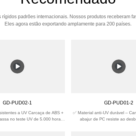
 rígidos padrões internacionais. Nossos produtos receberam fa
Eles agora estão exportando amplamente para 200 países.
GD-PUD02-1
GD-PUD01-2
esistentes a UV Carcaça de ABS +
✅ Material anti-UV durável – Ca
assa no teste UV de 5.000 horas,
abajur de PC resiste ao des
zes maior que o plástico comum 🛡️
rachaduras sob a luz solar, id
icada IP44 à prova d'água (contra
externo. ✅ Alta classificação de 