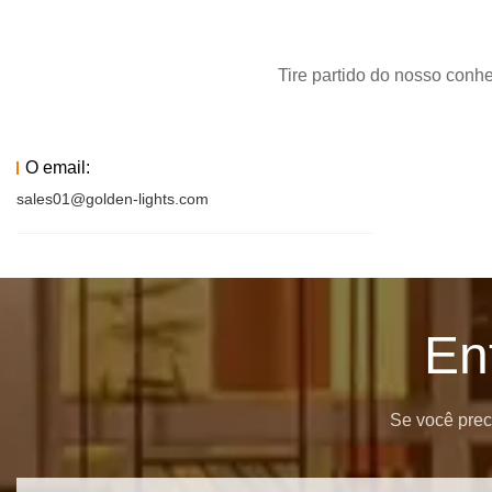
Tire partido do nosso conh
O email:
sales01@golden-lights.com
En
Se você preci