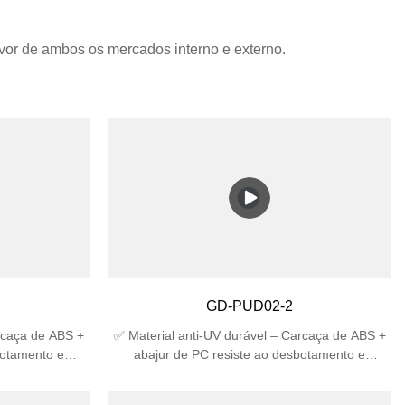
vor de ambos os mercados interno e externo.
GD-PUD02-2
rcaça de ABS +
✅ Material anti-UV durável – Carcaça de ABS +
botamento e
abajur de PC resiste ao desbotamento e
eal para uso
rachaduras sob a luz solar, ideal para uso
proteção – IP44
externo. ✅ Alta classificação de proteção – IP44