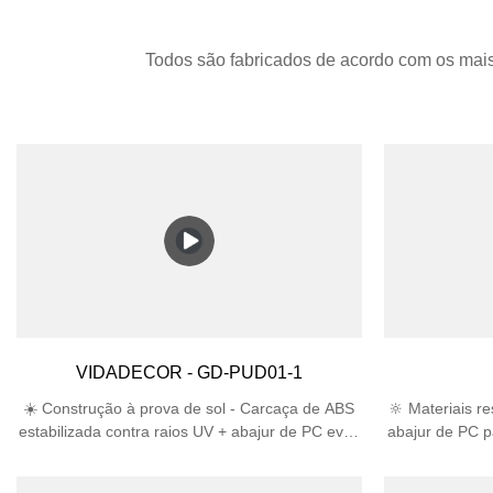
Todos são fabricados de acordo com os mais
VIDADECOR - GD-PUD01-1
☀️ Construção à prova de sol - Carcaça de ABS
🔆 Materiais r
estabilizada contra raios UV + abajur de PC evita
abajur de PC p
amarelamento e rachaduras sob luz solar direta
vida útil 3 ve
🛡️ Projetado para ambientes externos -
Proteção Certif