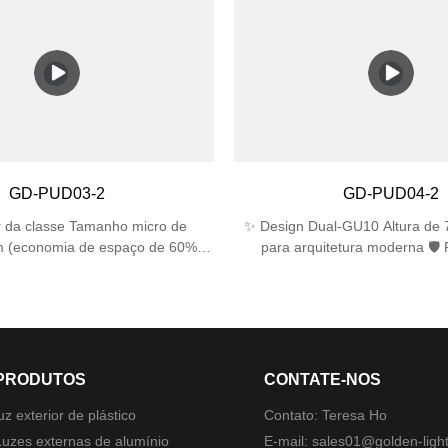
de água de todas as direções)
à prova d'água contra resping
 impacto IK06 (suporta impacto de
resistência a impactos IK06 p
ência energética Base E27 única
duradouro. ✅ Soquetes duplos E
5 W LED/CFL (equivalente a 60 W
lâmpadas (máx. 25 W cada), co
cente) 📐 Design compacto
lâmpadas LED/incandescentes/
20mm perfeito para espaços
não incluídas). ✅ Design compac
apertados
tamanho 310×120×120 mm se ad
estreitos, visual moderno para ja
garagens. ✅ Fácil instalação – In
GD-PUD03-2
GD-PUD04-2
de montagem, funciona com caix
parede padrão.
 da classe Tamanho micro de
✨ Design Dual-GU10 Altura de
 (economia de espaço de 60%)
para arquitetura moderna 🛡️
estreitas 🔍 Óptica de Precisão
camada dupla Vidro temperado
e de 22°±1° (precisão de nível de
resistente a UV ⚙️ Montagem de
Proteção de nível militar Dupla
mecanismo de encaixe rápido (in
P44 à prova de chuva + resistência
🌧️ Impermeabilização Avanç
ao impacto IK06 1J
silicone (IP44)
PRODUTOS
CONTATE-NOS
uz exterior de plástico
Contato: Teresa Ho
Luzes externas de alumínio
E-mail:
sales01@golden-ligh