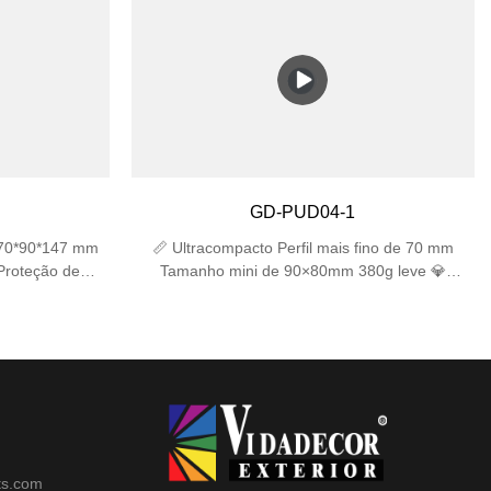
os de chuva +
à prova d'água contra respingos de chuva +
ara desempenho
resistência a impactos IK06 para desempenho
27 – Suporta 2
duradouro. ✅ Soquetes duplos E27 – Suporta 2
mpatíveis com
lâmpadas (máx. 25 W cada), compatíveis com
CFL (lâmpadas
lâmpadas LED/incandescentes/CFL (lâmpadas
to e elegante –
não incluídas). ✅ Design compacto e elegante –
apta a espaços
tamanho 310×120×120 mm se adapta a espaços
rdins, pátios ou
estreitos, visual moderno para jardins, pátios ou
clui acessórios
garagens. ✅ Fácil instalação – Inclui acessórios
GD-PUD04-1
as de junção de
de montagem, funciona com caixas de junção de
parede padrão.
 70*90*147 mm
📏 Ultracompacto Perfil mais fino de 70 mm
 Proteção de
Tamanho mini de 90×80mm 380g leve 💎
 de 4 mm + ABS
Excelência Óptica Vidro temperado de 4 mm
 nível militar
(transmitância ≥92%) Ângulo de feixe preciso de
stalação <3min)
35° Proteção sem raios UV 🛡️ Proteção confiável
ada Junta de
Resistência ao impacto IK06 Classificação de
impermeabilidade IP44 Operação entre -20℃ e
50℃
ts.com