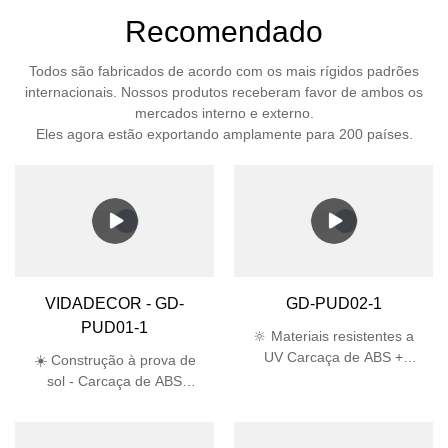
Recomendado
Todos são fabricados de acordo com os mais rígidos padrões
internacionais. Nossos produtos receberam favor de ambos os
mercados interno e externo.
Eles agora estão exportando amplamente para 200 países.
VIDADECOR - GD-
GD-PUD02-1
PUD01-1
🔆 Materiais resistentes a
UV Carcaça de ABS +
☀️ Construção à prova de
abajur de PC passa no
sol - Carcaça de ABS
teste UV de 5.000 horas,
estabilizada contra raios UV
vida útil 3 vezes maior que
+ abajur de PC evita
o plástico comum 🛡️
amarelamento e