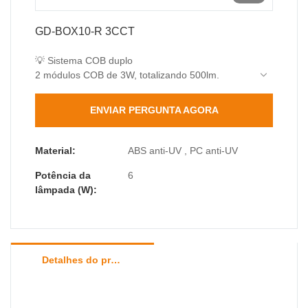
GD-BOX10-R 3CCT
💡 Sistema COB duplo
2 módulos COB de 3W, totalizando 500lm.
Eficiência de 83lm/W (economia de energia de
70%)
ENVIAR PERGUNTA AGORA
Ra>80 alta reprodução de cores
🎛️ Ajuste duplo
3CCT: 3000K/4000K/6500K
Material:
ABS anti-UV , PC anti-UV
Feixe: 25° spot a 60° flood
Potência da
6
Múltiplos cenários de iluminação
lâmpada (W):
🛡️ Proteção Militar
IP65 totalmente vedado
Resistência ao impacto IK06
Operação entre -30℃ e 60℃
Detalhes do produto