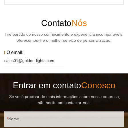
Contato
Nós
Tire partido do nosso conhecimento e experiência incomparáveis,
oferecemos-lhe o melhor serviço de personalização.
O email:
sales01@golden-lights.com
Entrar em contato
Conosco
Se você precisar de mais informações sobre nossa empresa,
não hesite em contactar-nos.
Nome