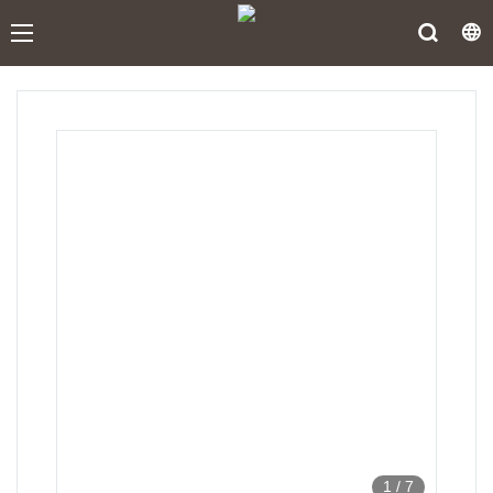
1
/
7