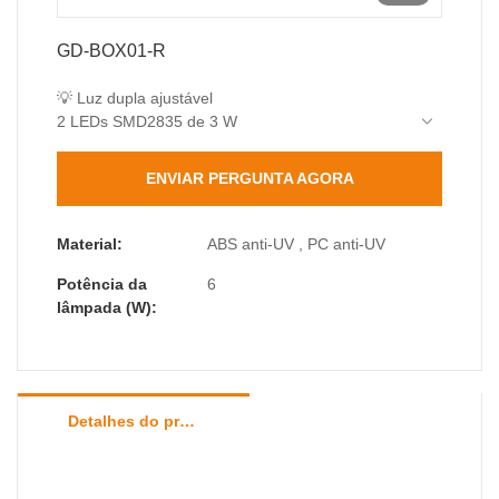
GD-BOX01-R
💡 Luz dupla ajustável
2 LEDs SMD2835 de 3 W
Feixe comutável (25° spot/60° flood)
Saída total de 400lm
ENVIAR PERGUNTA AGORA
🛡️ Proteção Militar
IP65 totalmente selado
IK06 resistente a impactos
Material:
ABS anti-UV , PC anti-UV
✨ Quadrado Ultrafino
Potência da
6
Perfil mais fino de 55 mm
lâmpada (W):
Design simétrico de 107×107 mm
Detalhes do produto