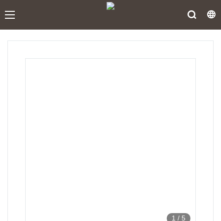
1
/
5