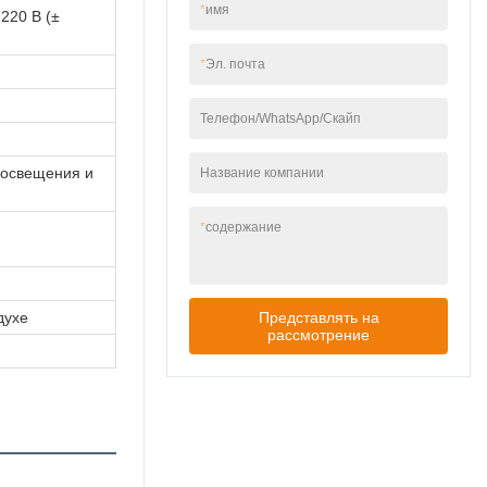
*
имя
безопасности
220 В (±
Ударопрочность IK06
+ огнестойкость UL94
*
Эл. почта
V-0 ABS
Телефон/WhatsApp/Скайп
 освещения и
Название компании
*
содержание
духе
Представлять на
рассмотрение