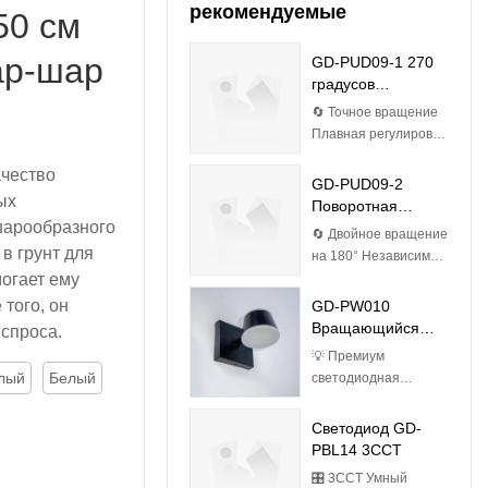
рекомендуемые
50 см
ар-шар
GD-PUD09-1 270
градусов
вращения
🔄 Точное вращение
Плавная регулировка
на 270° 💎
чество
Аэрокосмические
GD-PUD09-2
ых
материалы 4 мм
Поворотная
закаленное стекло +
 шарообразного
головка
🔄 Двойное вращение
ABS-пластик Bayer,
в грунт для
на 180° Независимая
устойчивый к
огает ему
регулировка 💎
ультрафиолетовому
Аэрокосмического
того, он
GD-PW010
излучению 🌧️
класса Закаленное
Вращающийся
 спроса.
Водонепроницаемая
стекло 4 мм (удар 1,8
пластиковый
инженерия Степень
💡 Премиум
Дж) 🌧️
настенный
защиты IP44:
лый
Белый
светодиодная
Водонепроницаемая
светильник
Двойные
матрица Чипы
инженерия Степень
силиконовые
SMD2835
Светодиод GD-
защиты IP44:
прокладки
обеспечивают
PBL14 3CCT
Двойные
Конструкция дренажа
эффективность 64
силиконовые
🎛️ 3CCT Умный
45° Антисифонные
лм/Вт (экономия