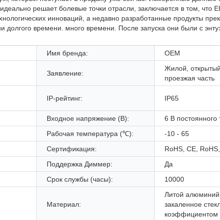
 идеально решает болевые точки отрасли, заключается в том, что
нологических инноваций, а недавно разработанные продукты пре
ии долгого времени. много времени. После запуска они были с энт
Имя бренда:
ОЕМ
Жилой, открытый
Заявление:
проезжая часть
IP-рейтинг:
IP65
Входное напряжение (В):
6 В постоянного 
Рабочая температура (℃):
-10 - 65
Сертификация:
RoHS, CE, RoHS
Поддержка Диммер:
Да
Срок службы (часы):
10000
Литой алюминий
Материал:
закаленное стек
коэффициентом 