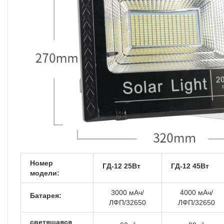
Номер
ГД-12 25Вт
ГД-12 45Вт
модели:
3000 мАч/
4000 мАч/
Батарея:
ЛФП/32650
ЛФП/32650
светящаяся