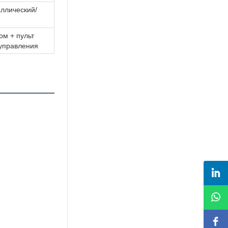
аллический/
ом + пульт
управления