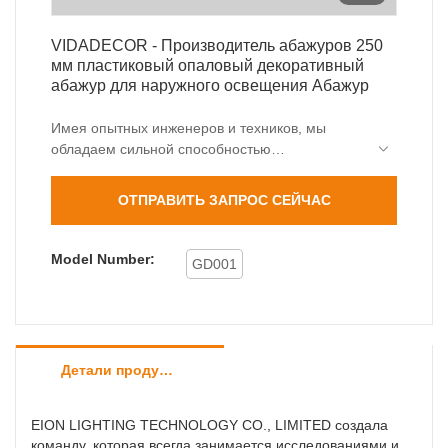
VIDADECOR - Производитель абажуров 250
мм пластиковый опаловый декоративный
абажур для наружного освещения Абажур
Имея опытных инженеров и техников, мы
обладаем сильной способностью
оптимизировать и модернизировать
технологии. Основываясь на своих
ОТПРАВИТЬ ЗАПРОС СЕЙЧАС
универсальных функциях, он оказывается
очень полезным в области(ях) крышек и
абажуров для ламп.
Model Number:
GD001
Детали продуктов
EION LIGHTING TECHNOLOGY CO., LIMITED создала
команду, которая всегда занимается исследованиями и