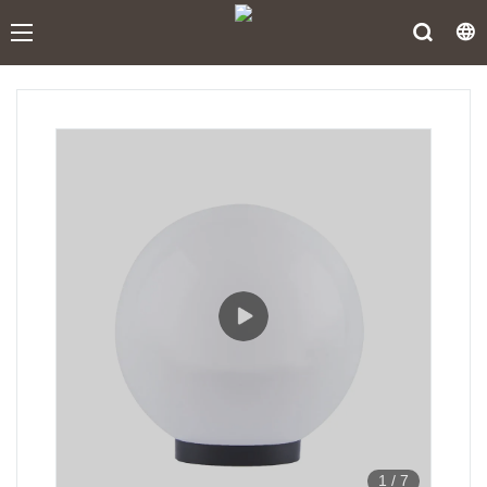
1
/
7