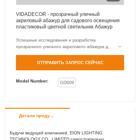
VIDADECOR - прозрачный уличный
акриловый абажур для садового освещения
пластиковый цветной светильник Абажур
Успешные исследования и разработка
прозрачного уличного акрилового абажура для
садового освещения с пластиковым цветным
светильником не только глубоко анализируют
ОТПРАВИТЬ ЗАПРОС СЕЙЧАС
фактические потребности целевых клиентов,
но и объединяют собственные превосходные
ресурсы. Его можно широко использовать для
Model Number:
GD009
изготовления плафонов и абажуров.
Детали продуктов
Будучи ведущей компанией, EION LIGHTING
TECHNOLOGY CO., LIMITED самостоятельно