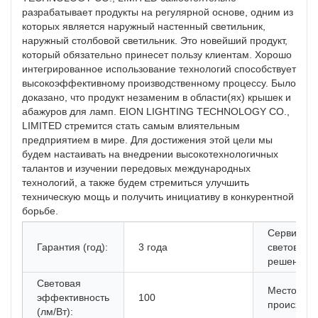
разрабатывает продукты на регулярной основе, одним из
которых является наружный настенный светильник,
наружный столбовой светильник. Это новейший продукт,
который обязательно принесет пользу клиентам. Хорошо
интегрированное использование технологий способствует
высокоэффективному производственному процессу. Было
доказано, что продукт незаменим в области(ях) крышек и
абажуров для ламп. EION LIGHTING TECHNOLOGY CO.,
LIMITED стремится стать самым влиятельным
предприятием в мире. Для достижения этой цели мы
будем настаивать на внедрении высокотехнологичных
талантов и изучении передовых международных
технологий, а также будем стремиться улучшить
техническую мощь и получить инициативу в конкурентной
борьбе.
Сервис
Гарантия (год):
3 года
световых
решений:
Световая
Место
эффективность
100
происхожд
(лм/Вт):