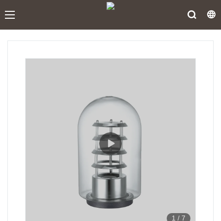
1
/
7