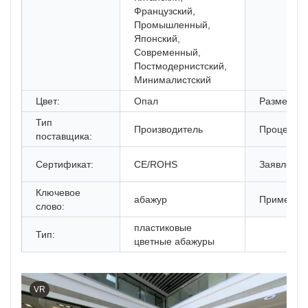
Французский,
Промышленный,
Японский,
Современный,
Постмодернистский,
Минималистский
Цвет:
Опал
Размер:
Тип
Производитель
Процедура
поставщика:
Сертификат:
CE/ROHS
Заявление
Ключевое
абажур
Применен
слово:
пластиковые
Тип:
цветные абажуры
VR