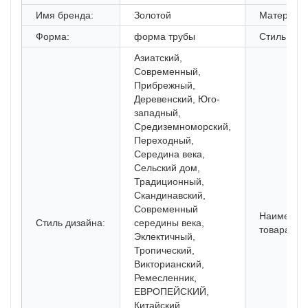
Имя бренда:
Золотой
Материал:
Форма:
форма трубы
Стиль:
Азиатский,
Современный,
Прибрежный,
Деревенский, Юго-
западный,
Средиземноморский,
Переходный,
Середина века,
Сельский дом,
Традиционный,
Скандинавский,
Современный
Наименов
Стиль дизайна:
середины века,
товара:
Эклектичный,
Тропический,
Викторианский,
Ремесленник,
ЕВРОПЕЙСКИЙ,
Китайский,