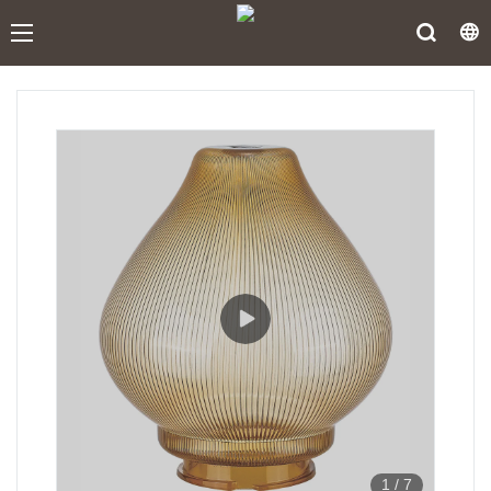
1
/
7