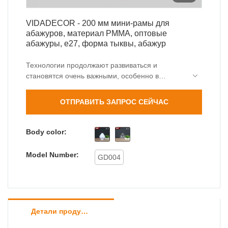
VIDADECOR - 200 мм мини-рамы для
абажуров, материал PMMA, оптовые
абажуры, e27, форма тыквы, абажур
Технологии продолжают развиваться и
становятся очень важными, особенно в
производственных секторах. Мы, как
профессиональная производственная
ОТПРАВИТЬ ЗАПРОС СЕЙЧАС
компания, постоянно совершенствуем и
модернизируем технологии, чтобы
гарантировать, что 200-миллиметровые мини-
Body color:
рамы для абажуров, оптовые абажуры из
материала pmma, характеристики формы
Model Number:
GD004
тыквы e27 соответствуют международным
стандартам. Доказано многочисленными
проектами, которые мы завершили, продукт
полезен в поле(я) крышек и абажуров ламп.
Детали продуктов