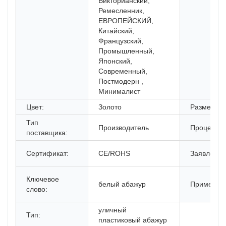
Викторианский,
Ремесленник,
ЕВРОПЕЙСКИЙ,
Китайский,
Французский,
Промышленный,
Японский,
Современный,
Постмодерн ,
Минималист
Цвет:
Золото
Размер:
Тип
Производитель
Процедура
поставщика:
Сертификат:
CE/ROHS
Заявление
Ключевое
белый абажур
Применен
слово:
уличный
Тип:
пластиковый абажур