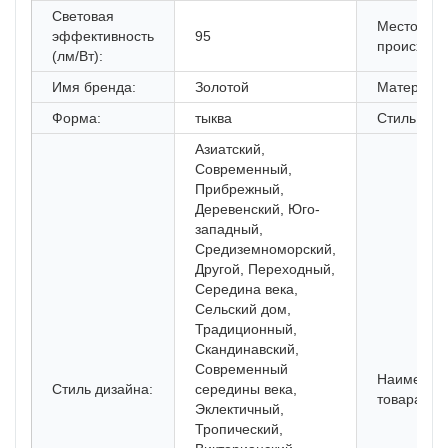
Световая
Место
эффективность
95
происхожд
(лм/Вт):
Имя бренда:
Золотой
Материал:
Форма:
тыква
Стиль:
Азиатский,
Современный,
Прибрежный,
Деревенский, Юго-
западный,
Средиземноморский,
Другой, Переходный,
Середина века,
Сельский дом,
Традиционный,
Скандинавский,
Современный
Наименов
Стиль дизайна:
середины века,
товара:
Эклектичный,
Тропический,