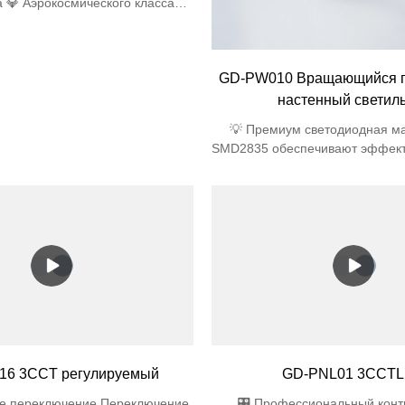
а 💎 Аэрокосмического класса
стекло 4 мм (удар 1,8 Дж) 🌧️
ицаемая инженерия Степень
Двойные силиконовые прокладки
GD-PW010 Вращающийся п
я дренажа 45° Антисифонные
ные отверстия 🔆 Оптическое
настенный светил
ство 91% светопропускание
💡 Премиум светодиодная м
SMD2835 обеспечивают эффект
Вт (экономия энергии 40% по
традиционными) 🎨 Осве
естественных цветах Индекс 
Ra>80 (идеально подходит д
помещений/галерей) 🔧 Уни
дизайн Предварительно уст
светодиодный модуль + расс
поликарбоната (лампочка не т
Сертифицировано по без
Ударопрочность IK06 + огнестой
ABS
16 3CCT регулируемый
GD-PNL01 3CCT
ое переключение Переключение
🎛️ Профессиональный кон