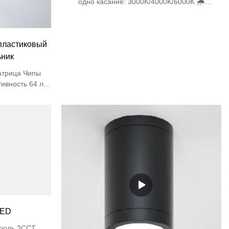
одно касание: 3000K/4000K/6000K 🌧️
Полностью запечатан IP65 (пылезащита и
защита от струи воды под высоким давлением)
✨ Ультратонкий встраиваемый толщина 32 мм
ластиковый
🔆 Премиальные светодиоды Матрица
SMD2835, Ra>80, без мерцания 🛡️
ьник
Коммерческая долговечность IK06 удар + ABS
атрица Чипы
ивность 64 лм/
 сравнению с
щение в
цветопередачи
ля торговых
версальный
ановленный
еиватель из
ребуется) 🛡️
опасности
кость UL94 V-0
LED
троль 3CCT