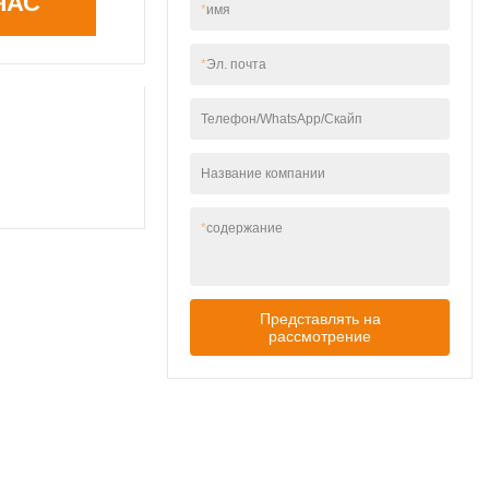
ЧАС
*
имя
безопасности
Ударопрочность IK06
+ огнестойкость UL94
*
Эл. почта
V-0 ABS
Телефон/WhatsApp/Скайп
Название компании
*
содержание
Представлять на
рассмотрение