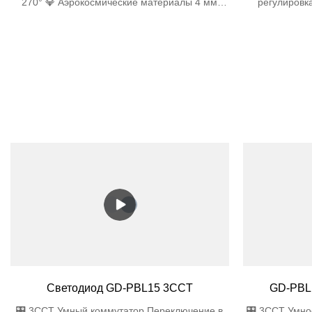
270° 💎 Аэрокосмические материалы 4 мм
регулировк
закаленное стекло + ABS-пластик Bayer,
Закаленное 
устойчивый к ультрафиолетовому излучению
Водонепрон
🌧️ Водонепроницаемая инженерия Степень
защиты IP44: 
защиты IP44: Двойные силиконовые прокладки
Конструкци
Конструкция дренажа 45° Антисифонные
вентиляцион
вентиляционные отверстия
совершен
Светодиод GD-PBL15 3CCT
GD-PBL
🎛️ 3CCT Умный коммутатор Переключение в
🎛️ 3CCT Умн