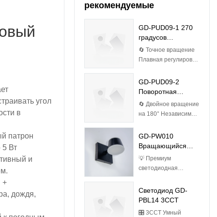
рекомендуемые
овый
GD-PUD09-1 270
градусов
вращения
🔄 Точное вращение
Плавная регулировка
на 270° 💎
Аэрокосмические
GD-PUD09-2
ет
материалы 4 мм
Поворотная
закаленное стекло +
страивать угол
головка
🔄 Двойное вращение
ABS-пластик Bayer,
ости в
на 180° Независимая
устойчивый к
регулировка 💎
ультрафиолетовому
Аэрокосмического
ый патрон
GD-PW010
излучению 🌧️
класса Закаленное
Вращающийся
 5 Вт
Водонепроницаемая
стекло 4 мм (удар 1,8
пластиковый
инженерия Степень
ктивный и
💡 Премиум
Дж) 🌧️
настенный
защиты IP44:
светодиодная
м.
Водонепроницаемая
светильник
Двойные
матрица Чипы
 +
инженерия Степень
силиконовые
SMD2835
Светодиод GD-
защиты IP44:
ра, дождя,
прокладки
обеспечивают
PBL14 3CCT
Двойные
Конструкция дренажа
эффективность 64
силиконовые
🎛️ 3CCT Умный
45° Антисифонные
лм/Вт (экономия