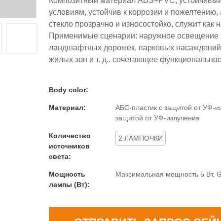
Композитный материал ABS+PVC, устойчивый
условиям, устойчив к коррозии и пожелтению,
стекло прозрачно и износостойко, служит как 
Применимые сценарии: наружное освещение г
ландшафтных дорожек, парковых насаждений
жилых зон и т. д., сочетающее функциональнос
Body color:
Материал:
АБС-пластик с защитой от УФ-из
защитой от УФ-излучения
Количество
2 ЛАМПОЧКИ
источников
света:
Мощность
Максимальная мощность 5 Вт, 
лампы (Вт):