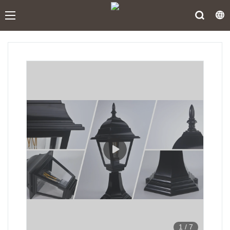
1
/
7