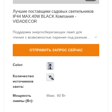
Лучшие поставщики садовых светильников
IP44 MAX.40W BLACK Компания -
VIDADECOR
Поддержка энергосберегающих ламп для
чтения с возможностью парения под разными
углами, модели разных размеров на выбор, я
верю, что вы выберете нас. VIDADERCOR,
ОТПРАВИТЬ ЗАПРОС СЕЙЧАС
ведущий китайский производитель освещения
с впечатляющим ассортиментом
высококачественной продукции.
Color:
Количество
источников
света:
Мощность
Макс. 40 Вт
лампы (Вт):