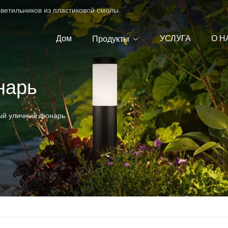
ветильников из пластиковой смолы.
Дом
УСЛУГА
О Н
Продукты
нарь
ый уличный фонарь