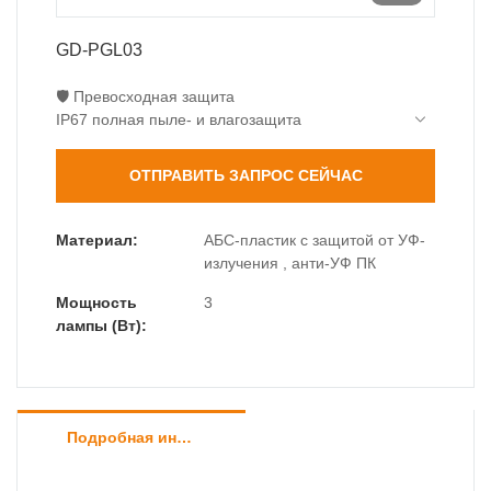
GD-PGL03
🛡️ Превосходная защита
IP67 полная пыле- и влагозащита
Удар IK08 (энергия 5 Дж)
Экстремальная температура -30℃~60℃
ОТПРАВИТЬ ЗАПРОС СЕЙЧАС
💎 Оптическое совершенство
Высокий индекс цветопередачи COB (Ra>80)
Закаленное стекло 5 мм (нагрузка >500 кг)
Материал:
АБС-пластик с защитой от УФ-
Равномерный луч 60°
излучения , анти-УФ ПК
🔌 Интегрированный драйвер
Мощность
3
Встроенный драйвер постоянного тока
лампы (Вт):
Широкий диапазон входного напряжения (12–
24 В)
Подробная информация о продукте