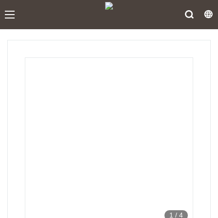
1
/
4