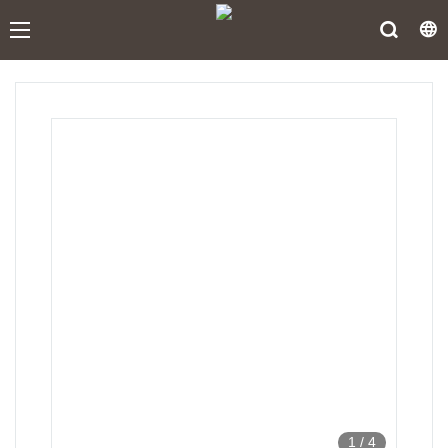
1
/
4