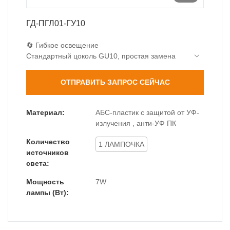
ГД-ПГЛ01-ГУ10
🔄 Гибкое освещение
Стандартный цоколь GU10, простая замена
лампы
Совместимость со светодиодами GU10
ОТПРАВИТЬ ЗАПРОС СЕЙЧАС
мощностью до 7 Вт
Доступны несколько цветовых температур
🛡️ Превосходная защита
Материал:
АБС-пластик с защитой от УФ-
IP67 полная пыле- и водонепроницаемость
излучения , анти-УФ ПК
(погружение на 30 минут)
Количество
Ударопрочность IK08 (энергия 5 Дж)
1 ЛАМПОЧКА
источников
Рабочая температура -30℃~60℃
света:
💎 Прочная конструкция
Закаленное стекло толщиной 5 мм
Мощность
7W
(грузоподъемность >500 кг)
лампы (Вт):
Корпус из АБС-пластика толщиной 3,0 мм
стандартный размер 120 мм