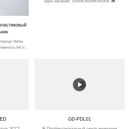
одно касание: 3000K/4000K/6000K 🌧️
Полностью запечатан IP65 (пылезащита и
защита от струи воды под высоким давлением)
✨ Ультратонкий встраиваемый толщина 32 мм
ластиковый
🔆 Премиальные светодиоды Матрица
SMD2835, Ra>80, без мерцания 🛡️
ьник
Коммерческая долговечность IK06 удар + ABS
атрица Чипы
ивность 64 лм/
 сравнению с
щение в
цветопередачи
ля торговых
версальный
ановленный
еиватель из
ребуется) 🛡️
опасности
кость UL94 V-0
LED
GD-PDL01
троль 3CCT
🎯 Профессиональный центр внимания