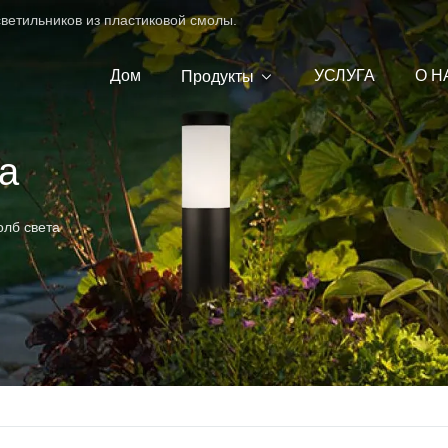
ветильников из пластиковой смолы.
Дом
УСЛУГА
О Н
Продукты
а
олб света