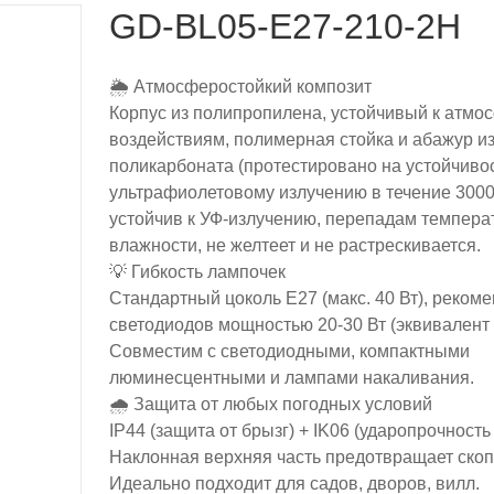
GD-BL05-E27-210-2H
🌦️ Атмосферостойкий композит
Корпус из полипропилена, устойчивый к атм
воздействиям, полимерная стойка и абажур и
поликарбоната (протестировано на устойчивос
ультрафиолетовому излучению в течение 3000
устойчив к УФ-излучению, перепадам темпера
влажности, не желтеет и не растрескивается.
💡 Гибкость лампочек
Стандартный цоколь E27 (макс. 40 Вт), рекоме
светодиодов мощностью 20-30 Вт (эквивалент 
Совместим с светодиодными, компактными
люминесцентными и лампами накаливания.
🌧️ Защита от любых погодных условий
IP44 (защита от брызг) + IK06 (ударопрочность 
Наклонная верхняя часть предотвращает ско
Идеально подходит для садов, дворов, вилл.