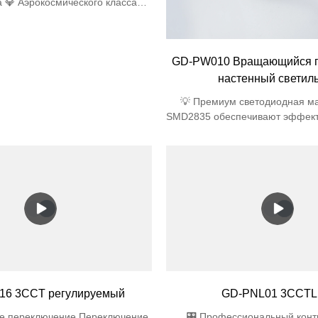
а 💎 Аэрокосмического класса
стекло 4 мм (удар 1,8 Дж) 🌧️
ицаемая инженерия Степень
Двойные силиконовые прокладки
GD-PW010 Вращающийся п
я дренажа 45° Антисифонные
ные отверстия 🔆 Оптическое
настенный светил
ство 91% светопропускание
💡 Премиум светодиодная м
SMD2835 обеспечивают эффект
Вт (экономия энергии 40% по
традиционными) 🎨 Осве
естественных цветах Индекс 
Ra>80 (идеально подходит д
помещений/галерей) 🔧 Уни
дизайн Предварительно уст
светодиодный модуль + расс
поликарбоната (лампочка не т
Сертифицировано по без
Ударопрочность IK06 + огнестой
ABS
16 3CCT регулируемый
GD-PNL01 3CCT
ое переключение Переключение
🎛️ Профессиональный кон