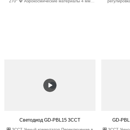
270° 💎 Аэрокосмические материалы 4 мм
регулировк
закаленное стекло + ABS-пластик Bayer,
Закаленное 
устойчивый к ультрафиолетовому излучению
Водонепрон
🌧️ Водонепроницаемая инженерия Степень
защиты IP44: 
защиты IP44: Двойные силиконовые прокладки
Конструкци
Конструкция дренажа 45° Антисифонные
вентиляцион
вентиляционные отверстия
совершен
Светодиод GD-PBL15 3CCT
GD-PBL
🎛️ 3CCT Умный коммутатор Переключение в
🎛️ 3CCT Умн