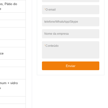
os, Pátio do
e
*
O email
telefone/WhatsApp/Skype
Nome da empresa
*
Conteúdo
 ce
Enviar
inum + vidro
a