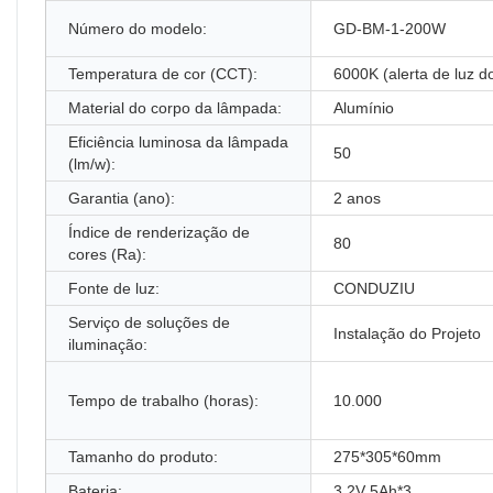
Número do modelo:
GD-BM-1-200W
Temperatura de cor (CCT):
6000K (alerta de luz do
Material do corpo da lâmpada:
Alumínio
Eficiência luminosa da lâmpada
50
(lm/w):
Garantia (ano):
2 anos
Índice de renderização de
80
cores (Ra):
Fonte de luz:
CONDUZIU
Serviço de soluções de
Instalação do Projeto
iluminação:
Tempo de trabalho (horas):
10.000
Tamanho do produto:
275*305*60mm
Bateria:
3,2V 5Ah*3