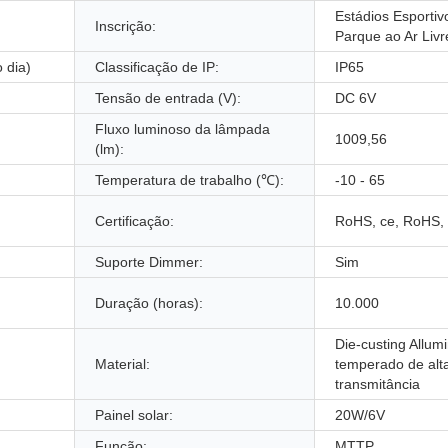
Estádios Esportiv
Inscrição:
Parque ao Ar Livr
 dia)
Classificação de IP:
IP65
Tensão de entrada (V):
DC 6V
Fluxo luminoso da lâmpada
1009,56
(lm):
Temperatura de trabalho (℃):
-10 - 65
Certificação:
RoHS, ce, RoHS,
Suporte Dimmer:
Sim
Duração (horas):
10.000
Die-custing Allum
Material:
temperado de alt
transmitância
Painel solar:
20W/6V
Função:
MTTP