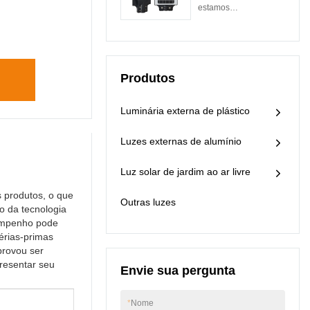
Prova D'Água IP65
estamos
alguns dos mais
Lâmpada LED
constantemente
vendidos e fabricantes
Exterior 150W
atualizando as
da VIDADECOR.
Poste Solar Solar
tecnologias de
.Asseguramos que
fabricação. Graças a
tudo o que está a ser
Produtos
essas tecnologias, o
feito pela VIDADECOR
desempenho do
faz o trabalho de forma
produto também
Luminária externa de plástico
profissional.
melhorou muito. Tem
uma ampla aplicação
Luzes externas de alumínio
e agora pode ser
encontrado no(s)
Luz solar de jardim ao ar livre
campo(s) de Outras
Luzes Solares.
produtos, o que
Outras luzes
o da tecnologia
sempenho pode
érias-primas
provou ser
resentar seu
Envie sua pergunta
*
Nome