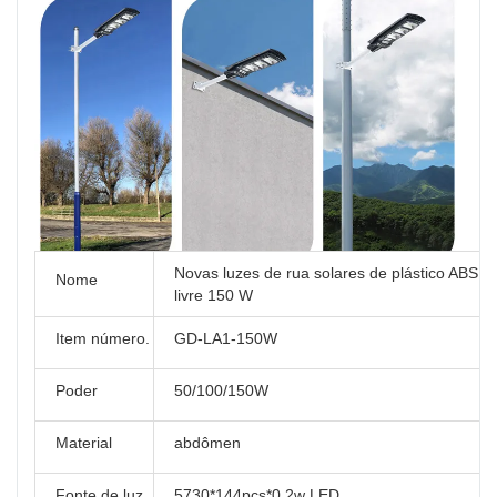
Novas luzes de rua solares de plástico ABS 
Nome
livre 150 W
Item número.
GD-LA1-150W
Poder
50/100/150W
Material
abdômen
Fonte de luz
5730*144pcs*0.2w LED