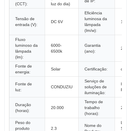
de IP:
(CCT):
luz do dia)
Eficiência
Tensão de
luminosa da
DC 6V
1260
entrada (V):
lâmpada
(lm/w):
Fluxo
luminoso da
6000-
Garantia
2 an
lâmpada
6500k
(ano):
(lm):
Fonte de
Solar
Certificação:
ce, 
energia:
Serviço de
Fonte de
Insta
CONDUZIU
soluções de
luz:
Proje
iluminação:
Tempo de
Duração
20.000
trabalho
20.0
(horas):
(horas):
Peso do
Lâmp
Nome do
produto
2.3
Solar