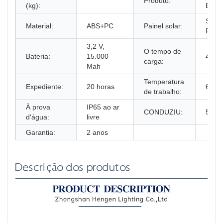
Produto:
(kg):
Exter
Silíci
Material:
ABS+PC
Painel solar:
Policr
3,2 V,
O tempo de
Bateria:
15.000
4-6 h
carga:
Mah
Temperatura
Expediente:
20 horas
60-6
de trabalho:
À prova
IP65 ao ar
CONDUZIU:
5730
d'água:
livre
Garantia:
2 anos
Descrição dos produtos