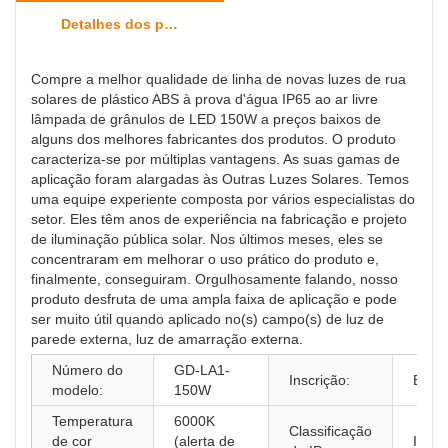
Detalhes dos produtos
Compre a melhor qualidade de linha de novas luzes de rua
solares de plástico ABS à prova d'água IP65 ao ar livre
lâmpada de grânulos de LED 150W a preços baixos de
alguns dos melhores fabricantes dos produtos. O produto
caracteriza-se por múltiplas vantagens. As suas gamas de
aplicação foram alargadas às Outras Luzes Solares. Temos
uma equipe experiente composta por vários especialistas do
setor. Eles têm anos de experiência na fabricação e projeto
de iluminação pública solar. Nos últimos meses, eles se
concentraram em melhorar o uso prático do produto e,
finalmente, conseguiram. Orgulhosamente falando, nosso
produto desfruta de uma ampla faixa de aplicação e pode
ser muito útil quando aplicado no(s) campo(s) de luz de
parede externa, luz de amarração externa.
Número do
GD-LA1-
Inscrição:
EST
modelo:
150W
Temperatura
6000K
Classificação
de cor
(alerta de
IP65