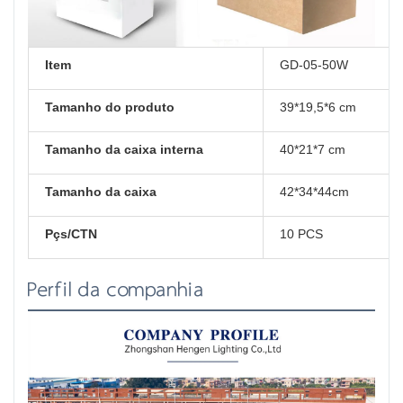
Item
GD-05-50W
Tamanho do produto
39*19,5*6 cm
Tamanho da caixa interna
40*21*7 cm
Tamanho da caixa
42*34*44cm
Pçs/CTN
10 PCS
Perfil da companhia