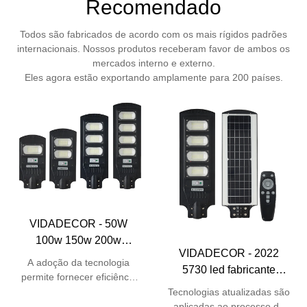
Recomendado
Todos são fabricados de acordo com os mais rígidos padrões
internacionais. Nossos produtos receberam favor de ambos os
mercados interno e externo.
Eles agora estão exportando amplamente para 200 países.
VIDADECOR - 50W
100w 150w 200w
VIDADECOR - 2022
controle remoto
A adoção da tecnologia
5730 led fabricante
monocristalino abs tudo
permite fornecer eficiência
industrial barato controle
em um led luz de rua led
de produção líder.So 50W
Tecnologias atualizadas são
remoto ip65 luz de rua
100w 150w 200w controle
solar Luz de rua solar
aplicadas ao processo de