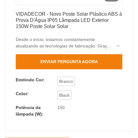
VIDADECOR - Novo Poste Solar Plástico ABS à
Prova D'Água IP65 Lâmpada LED Exterior
150W Poste Solar Solar
Desde o início, estamos constantemente
atualizando as tecnologias de fabricação. Graças
a essas tecnologias, o desempenho do produto
também melhorou muito. Tem uma ampla
ENVIAR PERGUNTA AGORA
aplicação e agora pode ser encontrado no(s)
campo(s) de Outras Luzes Solares.
Emitindo Cor:
Branco
Color:
Black
Potência da
150
lâmpada (W):