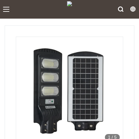
1
/
5