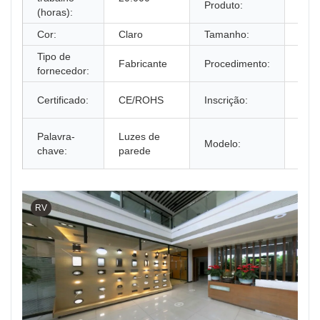
Produto:
(horas):
Cor:
Claro
Tamanho:
250
Tipo de
Mol
Fabricante
Procedimento:
fornecedor:
sopr
ilum
Certificado:
CE/ROHS
Inscrição:
exte
Lâm
Palavra-
Luzes de
Modelo:
exte
chave:
parede
plás
RV