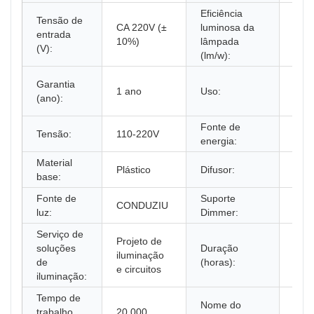
Eficiência
Tensão de
CA 220V (±
luminosa da
entrada
90
10%)
lâmpada
(V):
(lm/w):
Jard
Garantia
1 ano
Uso:
de p
(ano):
ar li
Fonte de
LED
Tensão:
110-220V
energia:
de e
Material
Plástico
Difusor:
Acríl
base:
Fonte de
Suporte
CONDUZIU
NÃ
luz:
Dimmer:
Serviço de
Projeto de
soluções
Duração
iluminação
30.
de
(horas):
e circuitos
iluminação:
Tempo de
Nome do
trabalho
20.000
GL