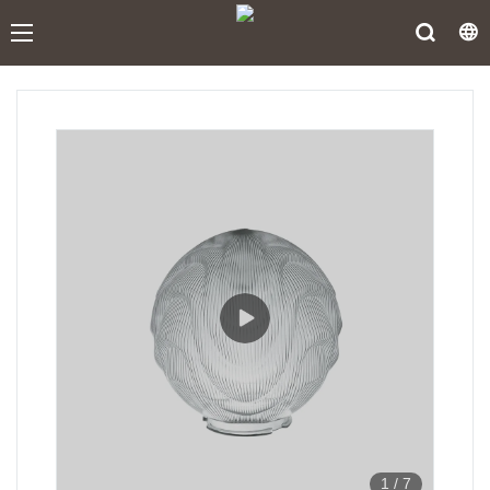
1
/
7