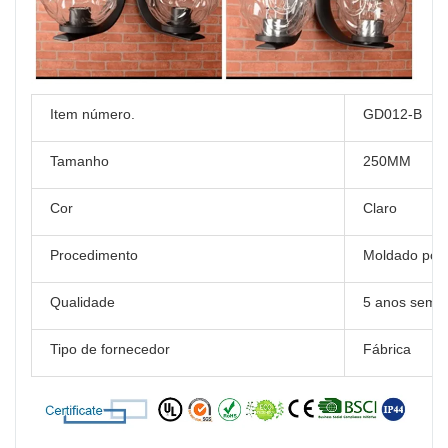
Item número.
GD012-B
Tamanho
250MM
Cor
Claro
Procedimento
Moldado por 
Qualidade
5 anos sem 
Tipo de fornecedor
Fábrica