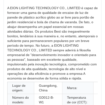
A EION LIGHTING TECHNOLOGY CO., LIMITED é capaz de
fornecer uma gama de qualidade de encaixe de luz de
parede de plástico acrílico globo ao ar livre para portão de
jardim residencial e bola de chama de varanda. De fato, o
abajur desempenha um papel essencial em nossas
atividades diárias. Os produtos Best são inegavelmente
bonitos, lendários à sua maneira e, no entanto, atemporais o
suficiente para permanecerem populares por um breve
período de tempo. No futuro, a EION LIGHTING
TECHNOLOGY CO., LIMITED sempre aderirá à filosofia
empresarial de "desenvolvimento inovador e orientado para
as pessoas", baseado em excelente qualidade,
impulsionado pela inovação tecnológica, comprometido com
produtos de alta qualidade, tecnologia de alto nível e
operações de alta eficiência e promove a empresa A
economia se desenvolve de forma sólida e rápida.
Lugar de
Guangdong,
Marca:
Dou
origem:
China
Número do
GD012-B-
Temperatura
350
modelo:
W1
de cor (CCT):