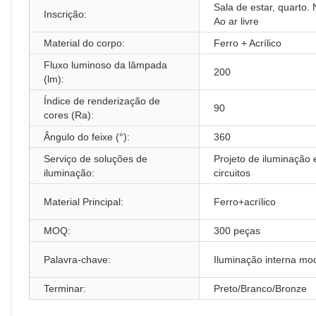
Sala de estar, quarto. 
Inscrição:
Ao ar livre
Material do corpo:
Ferro + Acrílico
Fluxo luminoso da lâmpada
200
(lm):
Índice de renderização de
90
cores (Ra):
Ângulo do feixe (°):
360
Serviço de soluções de
Projeto de iluminação 
iluminação:
circuitos
Material Principal:
Ferro+acrílico
MOQ:
300 peças
Palavra-chave:
Iluminação interna mo
Terminar:
Preto/Branco/Bronze