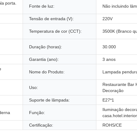
Na porta.
Fonte de luz:
Não incluindo lâ
Tensão de entrada (V):
220V
Temperatura de cor (CCT):
3500K (Branco qu
Duração (horas):
30.000
Garantia (ano):
3 anos
e
Nome do Produto:
Lampada pendur
Restaurante Bar 
Uso:
Decoração
Suporte de lâmpada:
E27*1
Iluminação decora
derna
Função:
casa.hotel.interior
Certificação:
ROHS/CE