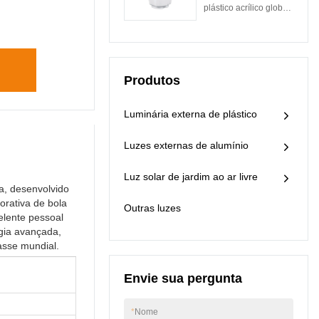
globo plástico
plástico acrílico globo
contribuem para nosso
acrílico cobertura
exterior octogonal de
processo de
de luz Abajur
lótus é desenvolvida
fabricação de alta
por nossos designers
eficiência. .
criativos, técnicos
Produtos
experientes e
especialistas em P&D
bem-educados. É feito
Luminária externa de plástico
para ter uma
aparência atraente e
Luzes externas de alumínio
estrutura razoável.
Além disso, feito de
Luz solar de jardim ao ar livre
matérias-primas de
, desenvolvido
alta qualidade, luz de
orativa de bola
Outras luzes
parede externa, luz de
elente pessoal
amarração externa tem
gia avançada,
muitas vantagens.
asse mundial.
Envie sua pergunta
*
Nome