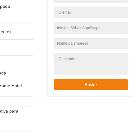
mpada
*
O email
telefone/WhatsApp/Skype
ente)
Nome da empresa
*
Conteúdo
ada
Enviar
Home Hotel
tiva para