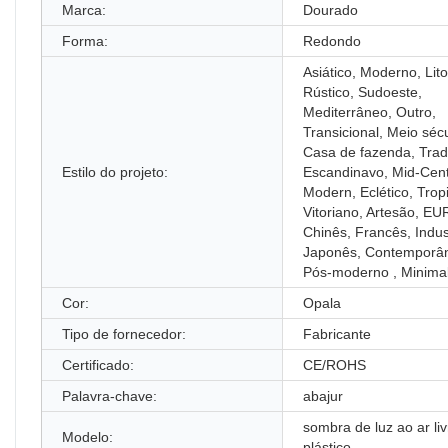
Marca:
Dourado
Forma:
Redondo
Asiático, Moderno, Lito
Rústico, Sudoeste,
Mediterrâneo, Outro,
Transicional, Meio séc
Casa de fazenda, Tradi
Estilo do projeto:
Escandinavo, Mid-Cen
Modern, Eclético, Tropi
Vitoriano, Artesão, E
Chinês, Francês, Indust
Japonês, Contemporâ
Pós-moderno , Minimal
Cor:
Opala
Tipo de fornecedor:
Fabricante
Certificado:
CE/ROHS
Palavra-chave:
abajur
sombra de luz ao ar li
Modelo:
plástico