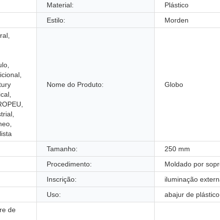
Material:
Plástico
Estilo:
Morden
ral,
ulo,
cional,
tury
Nome do Produto:
Globo
cal,
UROPEU,
rial,
neo,
ista
Tamanho:
250 mm
Procedimento:
Moldado por sopr
Inscrição:
iluminação exter
Uso:
abajur de plástico
vre de