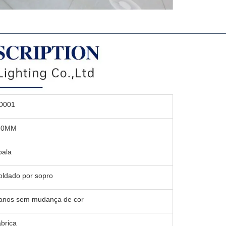
D001
50MM
pala
ldado por sopro
anos sem mudança de cor
brica