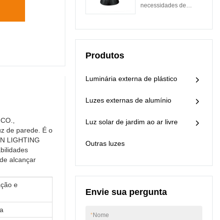
Plafon Dourado
​​unânimes do mercado.
necessidades de
provaram sua
Tipo Luz de Teto
Design Moderno
grande variedade de
negócios, temos
superioridade.
Decorativa para
Luminária Globo
aplicações, incluindo
constantemente
Interior.
lustres e luzes
otimizado e atualizado
pendentes.
nossas tecnologias.
Produtos
Essas tecnologias
contribuem para nosso
processo de
Luminária externa de plástico
fabricação de alta
eficiência. .
Luzes externas de alumínio
 CO.,
Luz solar de jardim ao ar livre
uz de parede. É o
EION LIGHTING
Outras luzes
bilidades
 de alcançar
ação e
Envie sua pergunta
a
*
Nome