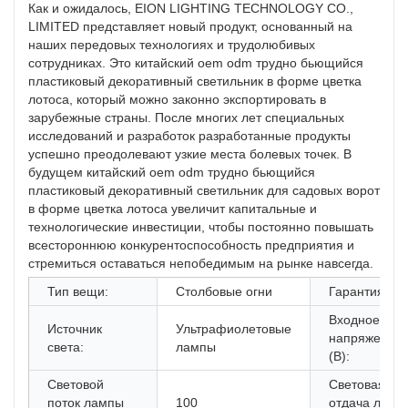
Как и ожидалось, EION LIGHTING TECHNOLOGY CO.,
LIMITED представляет новый продукт, основанный на
наших передовых технологиях и трудолюбивых
сотрудниках. Это китайский oem odm трудно бьющийся
пластиковый декоративный светильник в форме цветка
лотоса, который можно законно экспортировать в
зарубежные страны. После многих лет специальных
исследований и разработок разработанные продукты
успешно преодолевают узкие места болевых точек. В
будущем китайский oem odm трудно бьющийся
пластиковый декоративный светильник для садовых ворот
в форме цветка лотоса увеличит капитальные и
технологические инвестиции, чтобы постоянно повышать
всестороннюю конкурентоспособность предприятия и
стремиться оставаться непобедимым на рынке навсегда.
Тип вещи:
Столбовые огни
Гарантия (год
Входное
Источник
Ультрафиолетовые
напряжение
света:
лампы
(В):
Световой
Световая
поток лампы
100
отдача ламп