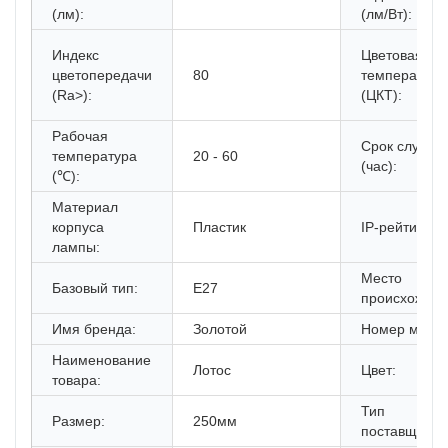
(лм):
(лм/Вт):
Индекс
Цветовая
цветопередачи
80
температура
(Ra>):
(ЦКТ):
Рабочая
Срок службы
температура
20 - 60
(час):
(℃):
Материал
корпуса
Пластик
IP-рейтинг:
лампы:
Место
Базовый тип:
Е27
происхожден
Имя бренда:
Золотой
Номер модел
Наименование
Лотос
Цвет:
товара:
Тип
Размер:
250мм
поставщика: