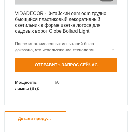
VIDADECOR - Китайский oem odm трудно
бьющийся пластиковый декоративный
светильник в форме цветка лотоса для
садовых ворот Globe Bollard Light
После многочисленных испытаний было
доказано, что использование технологии
способствует высокоэффективному
производству и обеспечению стабильности
ОТПРАВИТЬ ЗАПРОС СЕЙЧАС
труднобьющихся пластиковых декоративных
ламп для садовых ворот в форме цветка
лотоса китайского производителя. полностью
Мощность
60
стоит инвестиций.
лампы (Вт):
Детали продуктов