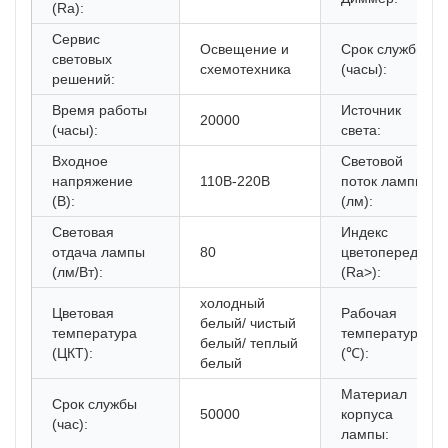
(Ra):
Сервис
Освещение и
Срок службы
световых
схемотехника
(часы):
решений:
Время работы
Источник
20000
(часы):
света:
Входное
Световой
напряжение
110В-220В
поток лампы
(В):
(лм):
Световая
Индекс
отдача лампы
80
цветопередачи
(лм/Вт):
(Ra>):
холодный
Цветовая
Рабочая
белый/ чистый
температура
температура
белый/ теплый
(ЦКТ):
(℃):
белый
Материал
Срок службы
50000
корпуса
(час):
лампы: