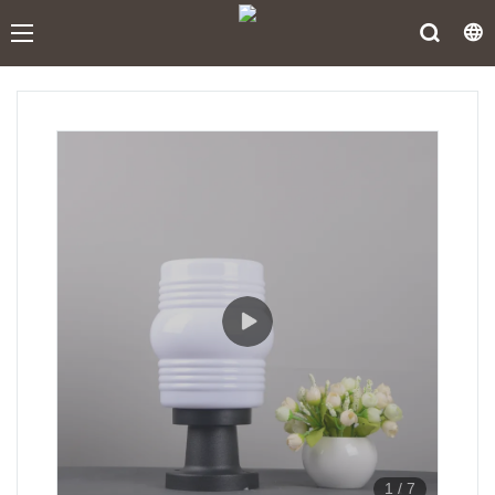
1
/
7