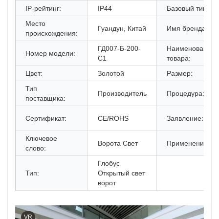
IP-рейтинг:
IP44
Базовый тип:
Место
Гуандун, Китай
Имя бренда:
происхождения:
ГД007-Б-200-
Наименование
Номер модели:
С1
товара:
Цвет:
Золотой
Размер:
Тип
Производитель
Процедура:
поставщика:
Сертификат:
CE/ROHS
Заявление:
Ключевое
Ворота Свет
Применение:
слово:
Глобус
Тип:
Открытый свет
ворот
VR