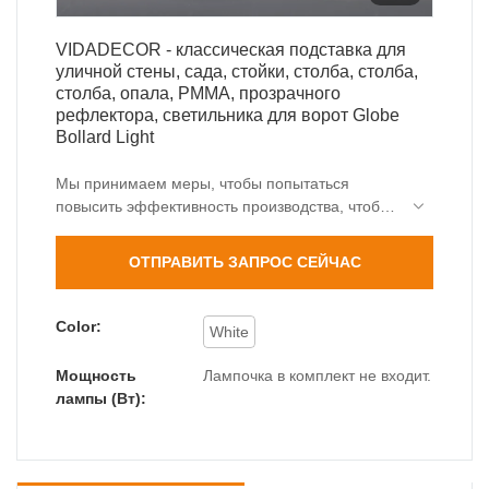
VIDADECOR - классическая подставка для
уличной стены, сада, стойки, столба, столба,
столба, опала, PMMA, прозрачного
рефлектора, светильника для ворот Globe
Bollard Light
Мы принимаем меры, чтобы попытаться
повысить эффективность производства, чтобы
лучше удовлетворить потребности рынка. По
мере того, как наши технические возможности
ОТПРАВИТЬ ЗАПРОС СЕЙЧАС
были оптимизированы, было обнаружено
больше преимуществ классического уличного
ограждения, садового стола, стойки для
Color:
White
столба, стойки из опала PMMA с прозрачным
отражателем. Теперь его можно использовать
Мощность
Лампочка в комплект не входит.
для широкого спектра областей применения,
лампы (Вт):
включая столбовые светильники.