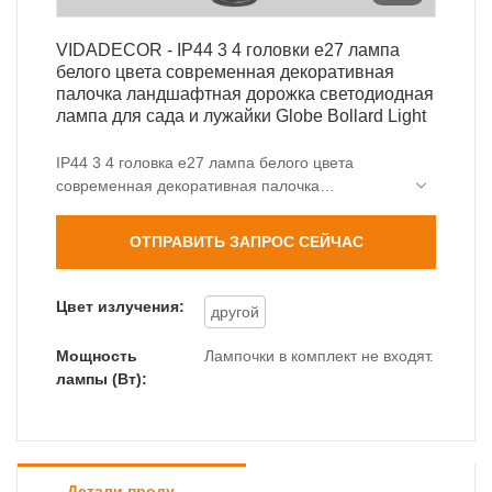
VIDADECOR - IP44 3 4 головки e27 лампа
белого цвета современная декоративная
палочка ландшафтная дорожка светодиодная
лампа для сада и лужайки Globe Bollard Light
IP44 3 4 головка e27 лампа белого цвета
современная декоративная палочка
ландшафтная дорожка светодиодная лампа
для садовой лужайки сочетает в себе
ОТПРАВИТЬ ЗАПРОС СЕЙЧАС
новаторские инновации. Более того, наши
профессиональные и опытные инженеры могут
создавать индивидуальные решения, чтобы
Цвет излучения:
другой
помочь в ее разработке.
Мощность
Лампочки в комплект не входят.
лампы (Вт):
Детали продуктов