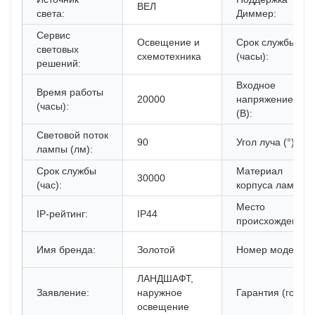
ВЕЛ
света:
Диммер:
Сервис
Освещение и
Срок службы
световых
схемотехника
(часы):
решений:
Входное
Время работы
20000
напряжение
(часы):
(В):
Световой поток
90
Угол луча (°):
лампы (лм):
Срок службы
Материал
30000
(час):
корпуса лампы:
Место
IP-рейтинг:
IP44
происхождения:
Имя бренда:
Золотой
Номер модели:
ЛАНДШАФТ,
Заявление:
наружное
Гарантия (год):
освещение