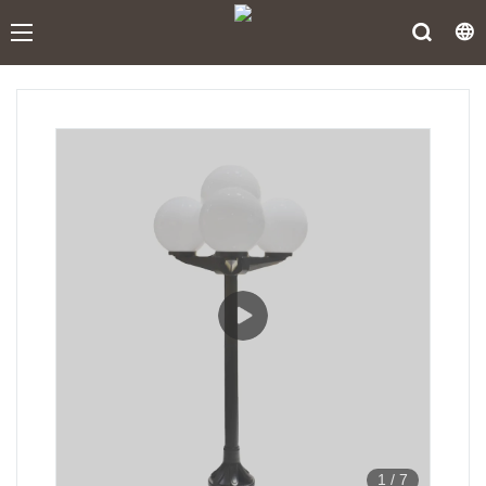
1
/
7