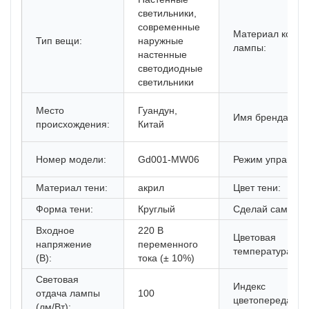
светильники,
современные
Материал корпу
Тип вещи:
наружные
лампы:
настенные
светодиодные
светильники
Место
Гуандун,
Имя бренда:
происхождения:
Китай
Номер модели:
Gd001-MW06
Режим управлен
Материал тени:
акрил
Цвет тени:
Форма тени:
Круглый
Сделай сам:
Входное
220 В
Цветовая
напряжение
переменного
температура (ЦК
(В):
тока (± 10%)
Световая
Индекс
отдача лампы
100
цветопередачи (
(лм/Вт):