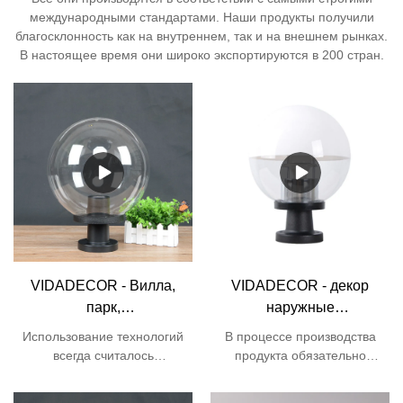
международными стандартами. Наши продукты получили
благосклонность как на внутреннем, так и на внешнем рынках.
В настоящее время они широко экспортируются в 200 стран.
VIDADECOR - Вилла,
VIDADECOR - декор
парк,
наружные
водонепроницаемая
декоративные
Использование технологий
В процессе производства
подъездная дорожка,
аксессуары купол e27
всегда считалось
продукта обязательно
газон, сад, открытый
садовый ландшафтный
совершенно необходимым
используются передовые
для производственного
шар из
столб ворот свет Globe
технологии. Сфера