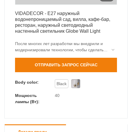
VIDADECOR - E27 наружный
водонепроницаемый сад, вилла, кафе-бар,
ресторан, наружный светодиодный
настенный светильник Globe Wall Light
После многих лет разработки мы внедрили и
модернизировали технологии, чтобы сделать
производственный процесс более
эффективным. По мере того, как постепенно
ОТПРАВИТЬ ЗАПРОС СЕЙЧАС
обнаруживалось все больше и больше
преимуществ продукта, E27 наружный
водонепроницаемый сад, вилла, кафе,
Body color:
Black
ресторан, кафе-бар, ресторан, установленный
на улице, светодиодный настенный
Мощность
40
светильник. более широкий спектр
лампы (Вт):
применения, и теперь его можно найти в
области настенных светильников.
Детали продуктов