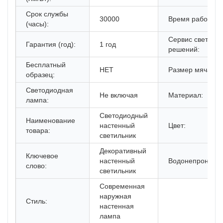
Срок службы
30000
Время работы (ч
(часы):
Сервис световы
Гарантия (год):
1 год
решений:
Бесплатный
НЕТ
Размер мяча:
образец:
Светодиодная
Не включая
Материал:
лампа:
Светодиодный
Наименование
настенный
Цвет:
товара:
светильник
Декоративный
Ключевое
настенный
Водонепроница
слово:
светильник
Современная
наружная
Стиль:
настенная
лампа