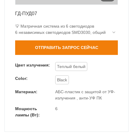
ГД-ПУД07
💡 Матричная система из 6 светодиодов
6 независимых светодиодов SMD3030, общий
световой поток 300 лм
1 Вт на светодиод, срок службы 30 000 часов
ОТПРАВИТЬ ЗАПРОС СЕЙЧАС
Эффективность 50 лм/Вт, экономия энергии
70%
🔍 Прецизионная оптика
Цвет излучения:
Теплый белый
Оптическая линза ПК, угол луча 60°±5%
Равномерное освещение без бликов
Color:
Black
220 люкс на 1 м в центре интенсивности
📐 Оптимизированная структура
Материал:
АБС-пластик с защитой от УФ-
Тонкий профиль 45 мм, удлиненная
излучения , анти-УФ ПК
конструкция 170 мм
Легкий вес 480 г, простая установка
Мощность
6
Скрытые монтажные отверстия
лампы (Вт):