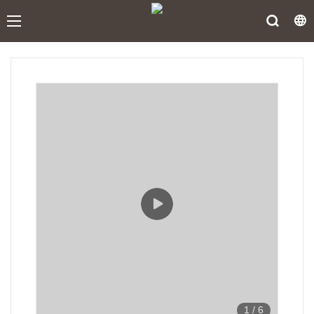
1
/
6