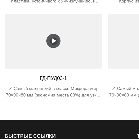
пластика, устойчивого к УФ-излучению, и
Корпус и
абажур из поликарбоната предотвращают
поликарбоната
пожелтение и растрескивание под
срок службы в
воздействием прямых солнечных лучей 🛡️
пластика 
Разработано для использования на открытом
Водонепроница
воздухе — класс защиты IP44 защищает от
всех напра
дождя и снега + класс защиты IK06 от
(выдерж
случайных ударов 📏 Компактная конструкция
Энергоэфф
— компактная ширина 170x120x120 мм
поддерживает
подходит для узких входов, лестничных клеток
лампы мощн
и тесных уличных углов.
лампы нака
Компактный ди
ГД-ПУД03-1
подходит дл
📌 Самый маленький в классе Микроразмер
📌 Самый ма
70×90×80 мм (экономия места 60%) для узких
70×90×80 мм (
колонн 🔍 Точная оптика Угол луча 22°±1°
колонн 🔍 Т
(точность музейного уровня) 🛠️ Защита
(точность 
военного уровня Двойная сертификация:
военного у
защита от дождя IP44 + ударопрочность IK06
защита от до
1J
БЫСТРЫЕ ССЫЛКИ