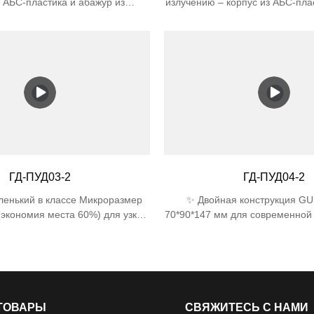
з АБС-пластика и абажур из
излучению – корпус из АБС-пла
 прошли 5000-часовой УФ-тест,
из ПК устойчивы к выцв
 3 раза больше, чем у обычного
растрескиванию под воздейств
️ Сертифицированная защита
света, идеально подходят для
емость IP44 (от брызг воды со
на открытом воздухе. ✅ Выс
влений) Ударопрочность IK06
защиты — водонепроницаемость
ивает удар силой 1 Дж) 💡
дождя + ударопрочность IK06 д
ективность Один цоколь E27
работы. ✅ Двойные патр
 светодиодные/люминесцентные
поддерживают 2 лампы (ма
остью до 25 Вт (эквивалент
мощностью 25 Вт каждая), с
ливания мощностью 60 Вт) 📐
светодиодными/лампа нак
зайн 170×120×120 мм идеально
люминесцентными лампами 
ГД-ПУД03-2
ГД-ПУД04-2
я ограниченного пространства
комплект не входят). ✅ Эл
компактный дизайн — размер
ленький в классе Микроразмер
✨ Двойная конструкция GU
мм подходит для узких про
экономия места 60%) для узких
70*90*147 мм для современной а
современный вид для садов
очная оптика Угол луча 22°±1°
Двухслойная защита 4 мм закал
гаражей. ✅ Простая установка
музейного уровня) 🛠️ Защита
АБС-пластик, устойчи
входит монтажное оборудовани
ровня Двойная сертификация:
ультрафиолетовому излучению
стандартными насте
ждя IP44 + ударопрочность IK06
военного уровня защелкивающ
распределительными ко
1J
(установка <3 мин) 🌧️ Ра
гидроизоляция Силиконовая пр
ТОВАРЫ
СВЯЖИТЕСЬ С НАМИ