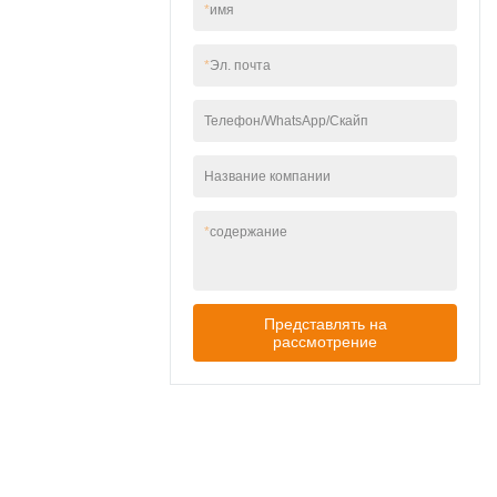
люминесцентными
*
имя
(максимальной
лампами (лампочки в
мощностью 25 Вт
комплект не входят).
каждая), совместимы
*
Эл. почта
✅ Элегантный и
со светодиодными/
компактный дизайн
лампа накаливания/
— размер
Телефон/WhatsApp/Скайп
люминесцентными
310×120×120 мм
лампами (лампочки в
подходит для узких
комплект не входят).
Название компании
пространств,
✅ Элегантный и
современный вид для
компактный дизайн
садов, патио или
*
содержание
— размер
гаражей. ✅ Простая
310×120×120 мм
установка — в
подходит для узких
комплект входит
пространств,
монтажное
Представлять на
современный вид для
оборудование,
рассмотрение
садов, патио или
работает со
гаражей. ✅ Простая
стандартными
установка — в
настенными
комплект входит
распределительными
монтажное
коробками.
оборудование,
работает со