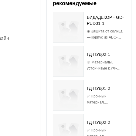
рекомендуемые
ВИДАДЕКОР - GD-
PUD01-1
☀️ Защита от солнца
— корпус из АБС-
зайн
пластика,
устойчивого к УФ-
ГД-ПУД02-1
излучению, и абажур
из поликарбоната
🔆 Материалы,
предотвращают
устойчивые к УФ-
пожелтение и
излучению Корпус из
растрескивание под
АБС-пластика и
воздействием
абажур из
ГД-ПУД01-2
прямых солнечных
поликарбоната
✅ Прочный
лучей 🛡️ Разработано
прошли 5000-часовой
материал,
для использования
УФ-тест, срок службы
устойчивый к УФ-
на открытом воздухе
в 3 раза больше, чем
излучению – корпус
— класс защиты IP44
у обычного пластика
из АБС-пластика и
ГД-ПУД02-2
защищает от дождя и
🛡️
абажур из ПК
снега + класс защиты
Сертифицированная
✅ Прочный
устойчивы к
IK06 от случайных
защита