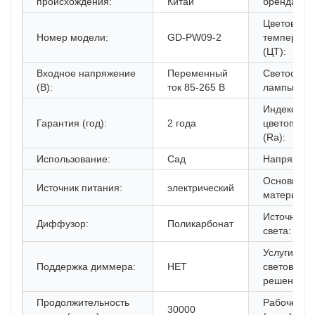
происхождения:
Китай
бренда:
Цветовая
Номер модели:
GD-PW09-2
температу
(ЦТ):
Входное напряжение
Переменный
Светоотда
(В):
ток 85-265 В
лампы (лм/
Индекс
Гарантия (год):
2 года
цветопере
(Ra):
Использование:
Сад
Напряжени
Основной
Источник питания:
электрический
материал:
Источник
Диффузор:
Поликарбонат
света:
Услуги по
Поддержка диммера:
НЕТ
световым
решениям:
Продолжительность
Рабочее в
30000