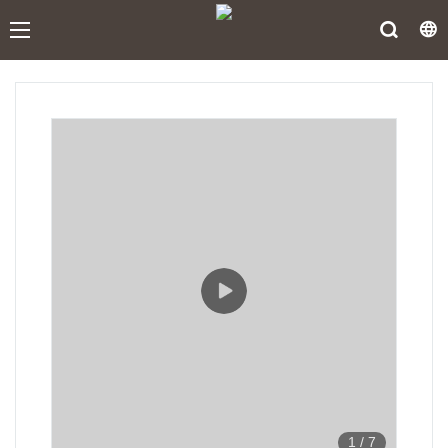
1
/
7