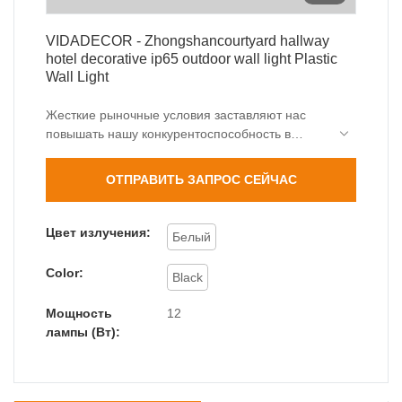
VIDADECOR - Zhongshancourtyard hallway
hotel decorative ip65 outdoor wall light Plastic
Wall Light
Жесткие рыночные условия заставляют нас
повышать нашу конкурентоспособность в
технологиях. Мы провели множество
испытаний для улучшения технологий, которые
ОТПРАВИТЬ ЗАПРОС СЕЙЧАС
делают производственный процесс более
экономящим время. В настоящее время
продукт идеально подходит для области(ей)
Цвет излучения:
Белый
применения наружных настенных
светильников.
Color:
Black
Мощность
12
лампы (Вт):