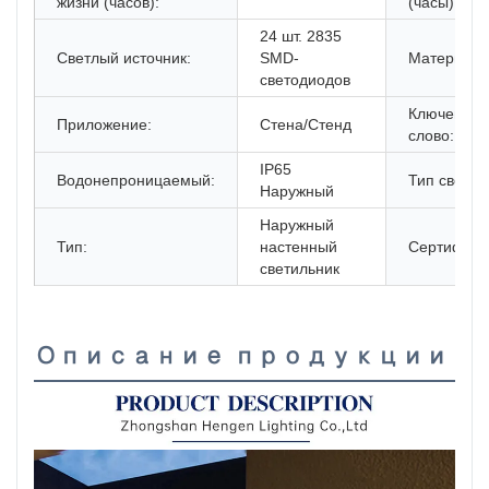
жизни (часов):
(часы):
24 шт. 2835
Светлый источник:
SMD-
Материал:
светодиодов
Ключевое
Приложение:
Стена/Стенд
слово:
IP65
Водонепроницаемый:
Тип света:
Наружный
Наружный
Тип:
настенный
Сертифика
светильник
Описание продукции