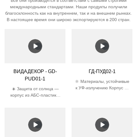
Все они производятся в соответствии с самыми строгими
международными стандартами. Наши продукты получили
благосклонность как на внутреннем, так и на внешнем рынках.
В настоящее время они широко экспортируются в 200 стран.
ВИДАДЕКОР - GD-
ГД-ПУД02-1
PUD01-1
🔆 Материалы, устойчивые
к УФ-излучению Корпус из
☀️ Защита от солнца —
АБС-пластика и абажур из
корпус из АБС-пластика,
поликарбоната прошли
устойчивого к УФ-
5000-часовой УФ-тест,
излучению, и абажур из
срок службы в 3 раза
поликарбоната
больше, чем у обычного
предотвращают
пластика 🛡️
пожелтение и
Сертифицированная
растрескивание под