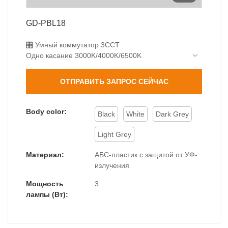
GD-PBL18
🎛️ Умный коммутатор 3CCT
Одно касание 3000K/4000K/6500K
Идеально подходит для разных настроений
Цветопередача Ra>80
ОТПРАВИТЬ ЗАПРОС СЕЙЧАС
💡 Комфортное освещение
3 Вт SMD2835 (мощность 200 лм)
Широкий угол луча 120°
Body color:
Black
White
Dark Grey
Эффективность 66 лм/Вт
🌧️ Полностью запечатан
Light Grey
IP65 пыле- и влагозащита
Устойчив к мытью под давлением
Материал:
АБС-пластик с защитой от УФ-
-30℃~60℃ эксплуатация
излучения
Мощность
3
лампы (Вт):