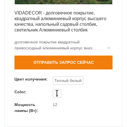
VIDADECOR - долговечное покрытие,
квадратный алюминиевый корпус высшего
качества, напольный садовый столбик,
светильник Алюминиевый столбик
долговечное покрытие квадратный
превосходный алюминиевый корпус вниз
наружный садовый столбик использует
различные технологии в производстве.
ОТПРАВИТЬ ЗАПРОС СЕЙЧАС
Хорошая обратная связь на рынке и репутация
клиентов позволили ему выделиться в жесткой
рыночной конкуренции и лучше реагировать на
Цвет излучения:
Теплый белый
постоянно меняющиеся рыночные изменения.
Доступны индивидуальные услуги.
Color:
Мощность
12
лампы (Вт):