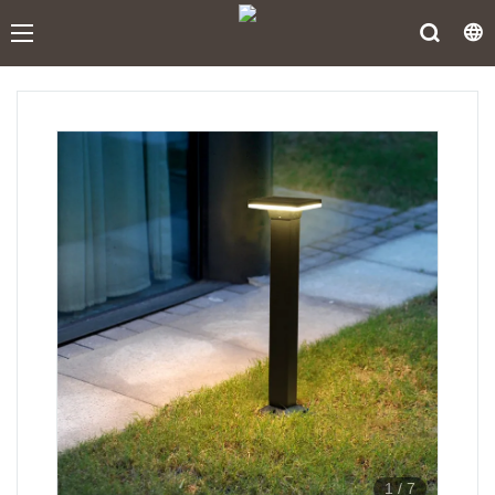
1
/
7