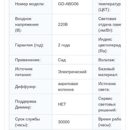
Номер модели:
GD-ABG06
температура
(ЦКТ):
Входное
Световая
напряжение
220В
отдача лампы
(В):
(лм/Вт):
Индекс
Гарантия (год):
2 года
цветопередачи
(Ra):
Применение:
Сад
Вольтаж:
Источник
Базовый
Электрический
питания:
материал:
акриловая
Источник
Диффузор:
колонна
света:
Сервис
Поддержка
НЕТ
световых
Диммер:
решений:
Срок службы
Время работы
30000
(часы):
(часы):