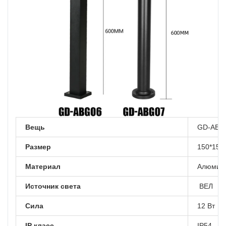
Вещь
GD-ABG
Размер
150*150
Материал
Алюмин
Источник света
ВЕЛ
Сила
12 Вт
IP класс
IP54