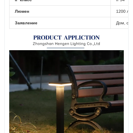
Люмен
1200 лм
Заявление
Дом, сад,