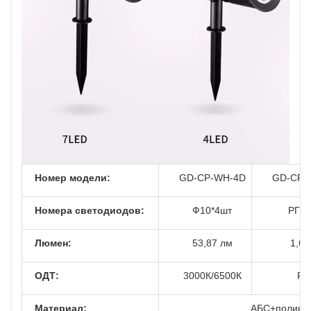
Номер модели:
GD-CP-WH-4D
GD-CP-
Номера светодиодов:
Ф10*4шт
РГБ*
Люмен:
53,87 лм
1,67
ОДТ:
3000К/6500К
RG
Материал:
АБС+поликри