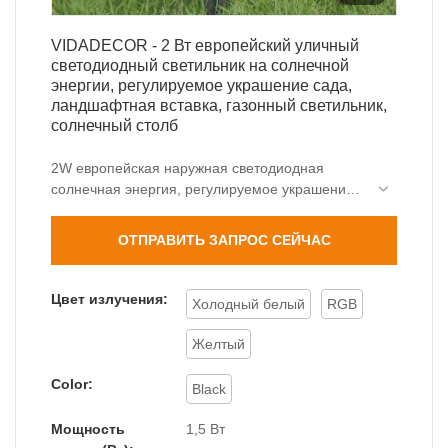
VIDADECOR - 2 Вт европейский уличный
светодиодный светильник на солнечной
энергии, регулируемое украшение сада,
ландшафтная вставка, газонный светильник,
солнечный столб
2W европейская наружная светодиодная
солнечная энергия, регулируемое украшение
сада, ландшафтная вставка, газонный
светильник, охватывает потенциальный
ОТПРАВИТЬ ЗАПРОС СЕЙЧАС
рыночный спрос, а также совершенный
контроль технологических исследований и
разработок, объема производства, материалов
Цвет излучения:
Холодный белый
RGB
и т. д., чтобы гарантировать, что он может
возглавить последнюю тенденцию
Желтый
промышленность. Он имеет большой
ассортимент приложений, включая солнечные
Color:
Black
садовые фонари.
Мощность
1,5 Вт