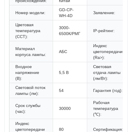
происхождения:
Китай
GD-CP-
Номер модели:
Заявление:
WH-4D
Цветовая
3000-
температура
IP-рейтинг:
6500К/РМГ
(CCT):
Индекс
Материал
АБС
цветопередачи
корпуса лампы:
(Ra>):
Входное
Световая
напряжение
5,5 В
отдача лампы
(В):
(лм/Вт):
Световой поток
54
Гарантия (год):
лампы (лм):
Рабочая
Срок службы
30000
температура
(час):
(℃):
Индекс
цветопередачи
80
Сертификация: