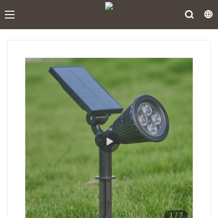
1
/
7