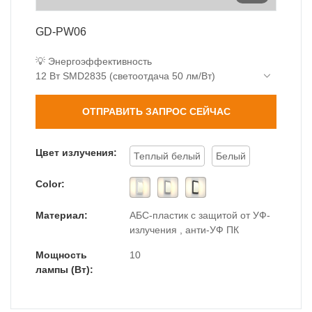
GD-PW06
💡 Энергоэффективность
12 Вт SMD2835 (светоотдача 50 лм/Вт)
Эквивалент лампы накаливания 80 Вт
Широкий угол луча 120°
ОТПРАВИТЬ ЗАПРОС СЕЙЧАС
🌧️ Профессиональная защита
IP65 пыле- и влагозащита
Пройдено 72-часовое испытание в соляном
Цвет излучения:
Теплый белый
Белый
тумане
📏 Элегантный дизайн
Color:
Тонкий профиль 230 мм
Ультратонкий дизайн 77 мм
Материал:
АБС-пластик с защитой от УФ-
излучения , анти-УФ ПК
Мощность
10
лампы (Вт):