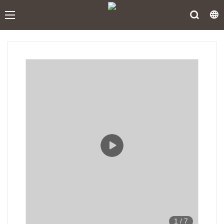
1
/
7