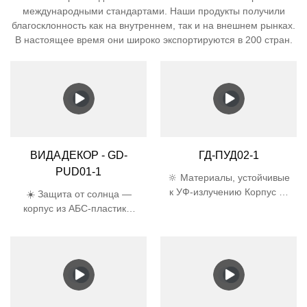
международными стандартами. Наши продукты получили
благосклонность как на внутреннем, так и на внешнем рынках.
В настоящее время они широко экспортируются в 200 стран.
ВИДАДЕКОР - GD-
ГД-ПУД02-1
PUD01-1
🔆 Материалы, устойчивые
к УФ-излучению Корпус из
☀️ Защита от солнца —
АБС-пластика и абажур из
корпус из АБС-пластика,
поликарбоната прошли
устойчивого к УФ-
5000-часовой УФ-тест,
излучению, и абажур из
срок службы в 3 раза
поликарбоната
больше, чем у обычного
предотвращают
пластика 🛡️
пожелтение и
Сертифицированная
растрескивание под