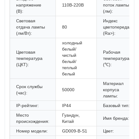
напряжение
110В-220В
поток лампы
(В):
(лм):
Световая
Индекс
отдача лампы
80
цветопередачи
(лм/Вт):
(Ra>):
холодный
белый/
Цветовая
Рабочая
чистый
температура
температура
белый/
(ЦКТ):
(℃):
теплый
белый
Материал
Срок службы
50000
корпуса
(час):
лампы:
IP-рейтинг:
IP44
Базовый тип:
Место
Гуандун,
Имя бренда:
происхождения:
Китай
Номер модели:
GD009-B-S1
Цвет: