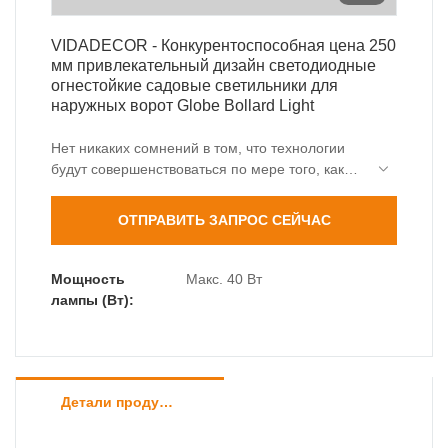
VIDADECOR - Конкурентоспособная цена 250
мм привлекательный дизайн светодиодные
огнестойкие садовые светильники для
наружных ворот Globe Bollard Light
Нет никаких сомнений в том, что технологии
будут совершенствоваться по мере того, как
отрасль продолжает развиваться. Когда дело
доходит до спецификаций и характеристик
ОТПРАВИТЬ ЗАПРОС СЕЙЧАС
конкурентоспособной цены, 250-
миллиметровые светодиодные огнеупорные
садовые светильники с привлекательным
Мощность
Макс. 40 Вт
дизайном для наружных ворот, они широко
лампы (Вт):
используются в области (-ах) Столбовые огни.
Детали продуктов