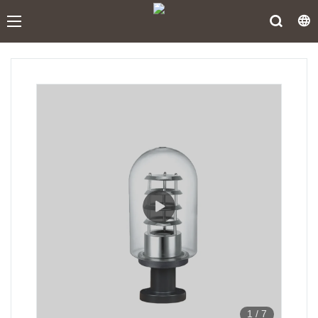
1
/
7