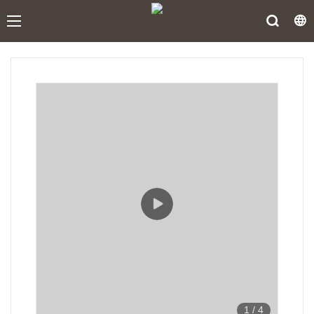
1
/
4