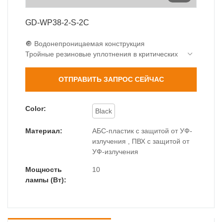
GD-WP38-2-S-2C
🔘 Водонепроницаемая конструкция
Тройные резиновые уплотнения в критических
соединениях
Винты из нержавеющей стали марки 304 (200-
ОТПРАВИТЬ ЗАПРОС СЕЙЧАС
часовое испытание в соляном тумане)
💡 Гибкость лампы
Стандартный цоколь E27 (макс. 10 Вт)
Color:
Black
Рекомендуемые светодиоды мощностью 7–9
Вт (эквивалент 40–60 Вт)
Материал:
АБС-пластик с защитой от УФ-
🔧 Прочная конструкция
излучения , ПВХ с защитой от
АБС-пластик, устойчивый к ультрафиолетовому
УФ-излучения
излучению
оптическая линза ПК
Мощность
10
лампы (Вт):