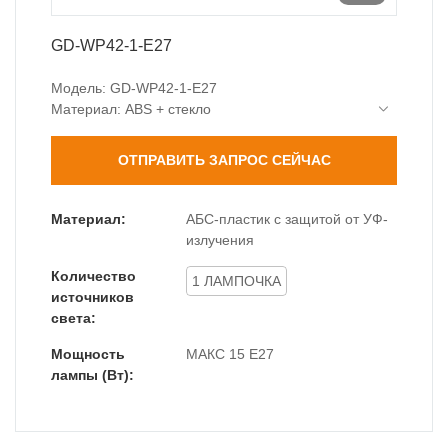
GD-WP42-1-E27
Модель: GD-WP42-1-E27
Материал: ABS + стекло
Цоколь лампы: E27 (макс. 15 Вт)
Степень защиты: IP44 (водо- и пылезащита)
ОТПРАВИТЬ ЗАПРОС СЕЙЧАС
Рейтинг воздействия: IK04
Размеры: 65 x 90 x 195 мм
В комплект входит: 1 настенный светильник, 1
Материал:
АБС-пластик с защитой от УФ-
набор аксессуаров (винты и дюбели).
излучения
Количество
1 ЛАМПОЧКА
источников
света:
Мощность
МАКС 15 Е27
лампы (Вт):