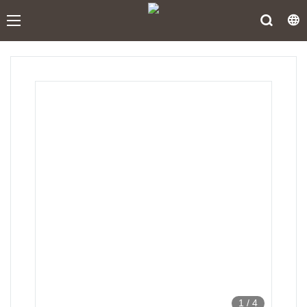
1
/
4